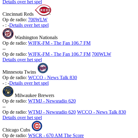
Details over het spel
Cincinnati Reds
Op de radio:
700WLW
-
:
-
Details over het spel
Washington Nationals
Op de radio:
WJFK-FM - The Fan 106.7 FM
-
-
Op de radio:
WJFK-FM - The Fan 106.7 FM
700WLW
Details over het spel
Minnesota Twins
Op de radio:
WCCO - News Talk 830
-
:
-
Details over het spel
Milwaukee Brewers
Op de radio:
WTMJ - Newsradio 620
-
-
Op de radio:
WTMJ - Newsradio 620
WCCO - News Talk 830
Details over het spel
Chicago Cubs
Op de radio:
WSCR - 670 AM The Score