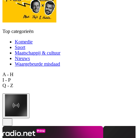
Top categorieën
Komedie
Sport
Maatschappij & cultuur
Nieuws
Waargebeurde misdaad
A - H
I - P
Q - Z