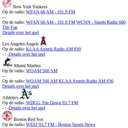
New York Yankees
Op de radio:
WFAN 66 AM - 101.9 FM
-
-
Op de radio:
WFAN 66 AM - 101.9 FM
WCNN - Sports Radio 680
The Fan
Details over het spel
Los Angeles Angels
Op de radio:
KLAA Angels Radio AM 830
-
:
-
Details over het spel
Miami Marlins
Op de radio:
WQAM 560 AM
-
-
Op de radio:
WQAM 560 AM
KLAA Angels Radio AM 830
Details over het spel
Athletics
Op de radio:
WDGG The Dawg 93.7 FM
-
:
-
Details over het spel
Boston Red Sox
Op de radio:
WEEI 93.7 FM - Boston Sports News