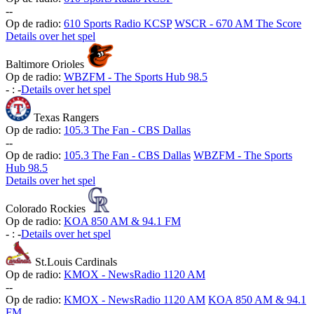
-
-
Op de radio:
610 Sports Radio KCSP
WSCR - 670 AM The Score
Details over het spel
Baltimore Orioles
Op de radio:
WBZFM - The Sports Hub 98.5
-
:
-
Details over het spel
Texas Rangers
Op de radio:
105.3 The Fan - CBS Dallas
-
-
Op de radio:
105.3 The Fan - CBS Dallas
WBZFM - The Sports
Hub 98.5
Details over het spel
Colorado Rockies
Op de radio:
KOA 850 AM & 94.1 FM
-
:
-
Details over het spel
St.Louis Cardinals
Op de radio:
KMOX - NewsRadio 1120 AM
-
-
Op de radio:
KMOX - NewsRadio 1120 AM
KOA 850 AM & 94.1
FM