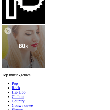
Top muziekgenres
Pop
Rock
Hip Hop
Chillout
Country
Gouwe ouwe
Electro