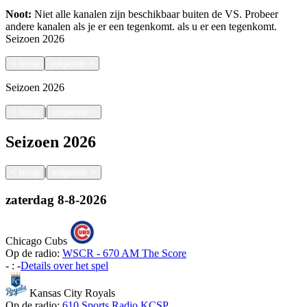
Noot:
Niet alle kanalen zijn beschikbaar buiten de VS. Probeer
andere kanalen als je er een tegenkomt.
als u er een tegenkomt.
Seizoen
2026
<
terug
volgende
>
Seizoen
2026
|
<
terug
volgende
>
Seizoen
2026
|
<
terug
volgende
>
zaterdag
8-8-2026
Chicago Cubs
Op de radio:
WSCR - 670 AM The Score
-
:
-
Details over het spel
Kansas City Royals
Op de radio:
610 Sports Radio KCSP