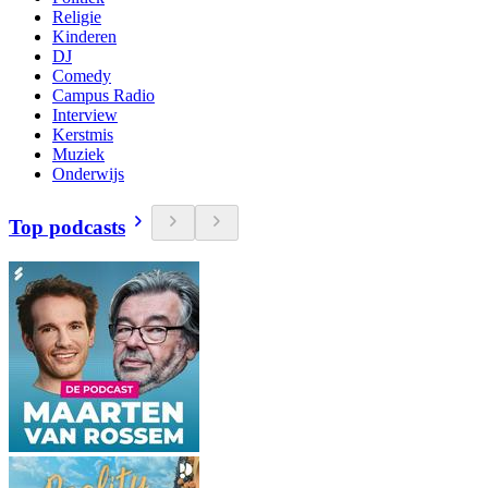
Religie
Kinderen
DJ
Comedy
Campus Radio
Interview
Kerstmis
Muziek
Onderwijs
Top podcasts