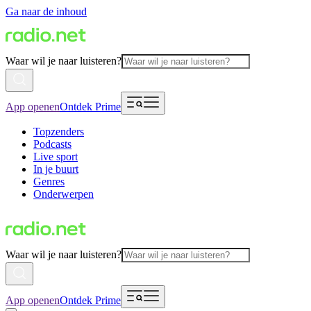
Ga naar de inhoud
Waar wil je naar luisteren?
App openen
Ontdek Prime
Topzenders
Podcasts
Live sport
In je buurt
Genres
Onderwerpen
Waar wil je naar luisteren?
App openen
Ontdek Prime