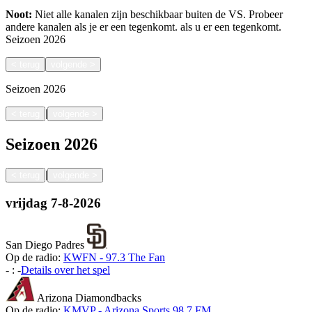
Noot:
Niet alle kanalen zijn beschikbaar buiten de VS. Probeer
andere kanalen als je er een tegenkomt.
als u er een tegenkomt.
Seizoen
2026
<
terug
volgende
>
Seizoen
2026
|
<
terug
volgende
>
Seizoen
2026
|
<
terug
volgende
>
vrijdag
7-8-2026
San Diego Padres
Op de radio:
KWFN - 97.3 The Fan
-
:
-
Details over het spel
Arizona Diamondbacks
Op de radio:
KMVP - Arizona Sports 98.7 FM