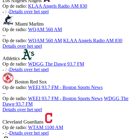
Los Angeles Angels
Op de radio:
KLAA Angels Radio AM 830
-
:
-
Details over het spel
Miami Marlins
Op de radio:
WQAM 560 AM
-
-
Op de radio:
WQAM 560 AM
KLAA Angels Radio AM 830
Details over het spel
Athletics
Op de radio:
WDGG The Dawg 93.7 FM
-
:
-
Details over het spel
Boston Red Sox
Op de radio:
WEEI 93.7 FM - Boston Sports News
-
-
Op de radio:
WEEI 93.7 FM - Boston Sports News
WDGG The
Dawg 93.7 FM
Details over het spel
Cleveland Guardians
Op de radio:
WTAM 1100 AM
-
:
-
Details over het spel