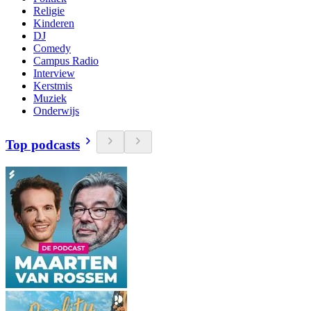
Religie
Kinderen
DJ
Comedy
Campus Radio
Interview
Kerstmis
Muziek
Onderwijs
Top podcasts