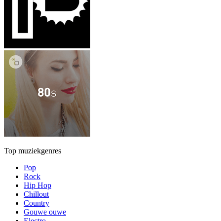
Top muziekgenres
Pop
Rock
Hip Hop
Chillout
Country
Gouwe ouwe
Electro