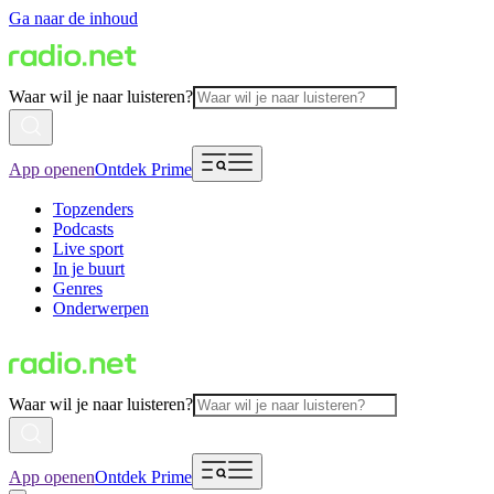
Ga naar de inhoud
Waar wil je naar luisteren?
App openen
Ontdek Prime
Topzenders
Podcasts
Live sport
In je buurt
Genres
Onderwerpen
Waar wil je naar luisteren?
App openen
Ontdek Prime