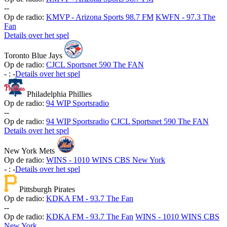
-
-
Op de radio:
KMVP - Arizona Sports 98.7 FM
KWFN - 97.3 The
Fan
Details over het spel
Toronto Blue Jays
Op de radio:
CJCL Sportsnet 590 The FAN
-
:
-
Details over het spel
Philadelphia Phillies
Op de radio:
94 WIP Sportsradio
-
-
Op de radio:
94 WIP Sportsradio
CJCL Sportsnet 590 The FAN
Details over het spel
New York Mets
Op de radio:
WINS - 1010 WINS CBS New York
-
:
-
Details over het spel
Pittsburgh Pirates
Op de radio:
KDKA FM - 93.7 The Fan
-
-
Op de radio:
KDKA FM - 93.7 The Fan
WINS - 1010 WINS CBS
New York