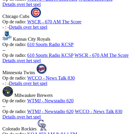
Details over het spel
Chicago Cubs
Op de radio:
WSCR - 670 AM The Score
-
:
-
Details over het spel
Kansas City Royals
Op de radio:
610 Sports Radio KCSP
-
-
Op de radio:
610 Sports Radio KCSP
WSCR - 670 AM The Score
Details over het spel
Minnesota Twins
Op de radio:
WCCO - News Talk 830
-
:
-
Details over het spel
Milwaukee Brewers
Op de radio:
WTMJ - Newsradio 620
-
-
Op de radio:
WTMJ - Newsradio 620
WCCO - News Talk 830
Details over het spel
Colorado Rockies