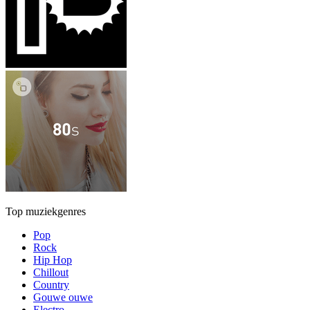
Top muziekgenres
Pop
Rock
Hip Hop
Chillout
Country
Gouwe ouwe
Electro