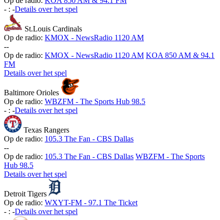
Op de radio:
KOA 850 AM & 94.1 FM
-
:
-
Details over het spel
St.Louis Cardinals
Op de radio:
KMOX - NewsRadio 1120 AM
-
-
Op de radio:
KMOX - NewsRadio 1120 AM
KOA 850 AM & 94.1
FM
Details over het spel
Baltimore Orioles
Op de radio:
WBZFM - The Sports Hub 98.5
-
:
-
Details over het spel
Texas Rangers
Op de radio:
105.3 The Fan - CBS Dallas
-
-
Op de radio:
105.3 The Fan - CBS Dallas
WBZFM - The Sports
Hub 98.5
Details over het spel
Detroit Tigers
Op de radio:
WXYT-FM - 97.1 The Ticket
-
:
-
Details over het spel