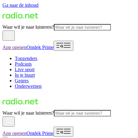
Ga naar de inhoud
Waar wil je naar luisteren?
App openen
Ontdek Prime
Topzenders
Podcasts
Live sport
In je buurt
Genres
Onderwerpen
Waar wil je naar luisteren?
App openen
Ontdek Prime