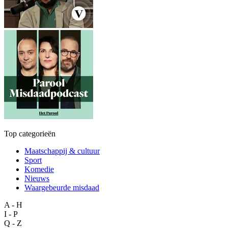
Top categorieën
Maatschappij & cultuur
Sport
Komedie
Nieuws
Waargebeurde misdaad
A - H
I - P
Q - Z