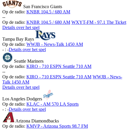
San Francisco Giants
Op de radio:
KNBR 104.5 / 680 AM
-
-
Op de radio:
KNBR 104.5 / 680 AM
WXYT-FM - 97.1 The Ticket
Details over het spel
Tampa Bay Rays
Op de radio:
WWJB - News-Talk 1450 AM
-
:
-
Details over het spel
Seattle Mariners
Op de radio:
KIRO - 710 ESPN Seattle 710 AM
-
-
Op de radio:
KIRO - 710 ESPN Seattle 710 AM
WWJB - News-
Talk 1450 AM
Details over het spel
Los Angeles Dodgers
Op de radio:
KLAC - AM 570 LA Sports
-
:
-
Details over het spel
Arizona Diamondbacks
Op de radio:
KMVP - Arizona Sports 98.7 FM