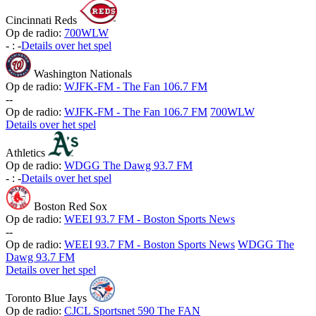
Cincinnati Reds
Op de radio:
700WLW
-
:
-
Details over het spel
Washington Nationals
Op de radio:
WJFK-FM - The Fan 106.7 FM
-
-
Op de radio:
WJFK-FM - The Fan 106.7 FM
700WLW
Details over het spel
Athletics
Op de radio:
WDGG The Dawg 93.7 FM
-
:
-
Details over het spel
Boston Red Sox
Op de radio:
WEEI 93.7 FM - Boston Sports News
-
-
Op de radio:
WEEI 93.7 FM - Boston Sports News
WDGG The
Dawg 93.7 FM
Details over het spel
Toronto Blue Jays
Op de radio:
CJCL Sportsnet 590 The FAN