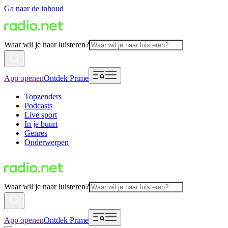
Ga naar de inhoud
Waar wil je naar luisteren?
App openen
Ontdek Prime
Topzenders
Podcasts
Live sport
In je buurt
Genres
Onderwerpen
Waar wil je naar luisteren?
App openen
Ontdek Prime