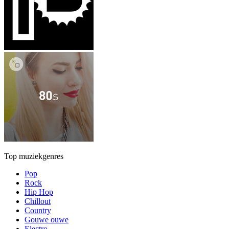
Top muziekgenres
Pop
Rock
Hip Hop
Chillout
Country
Gouwe ouwe
Electro