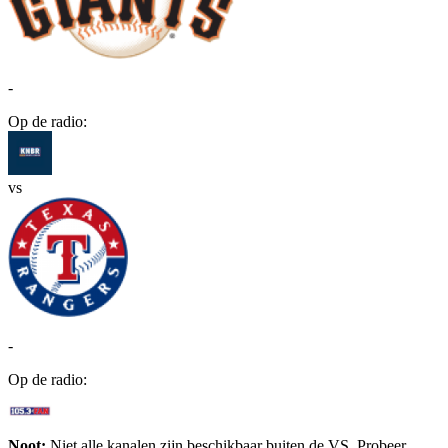
-
Op de radio:
vs
-
Op de radio:
Noot:
Niet alle kanalen zijn beschikbaar buiten de VS. Probeer