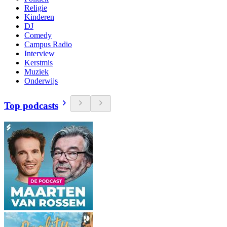
Religie
Kinderen
DJ
Comedy
Campus Radio
Interview
Kerstmis
Muziek
Onderwijs
Top podcasts