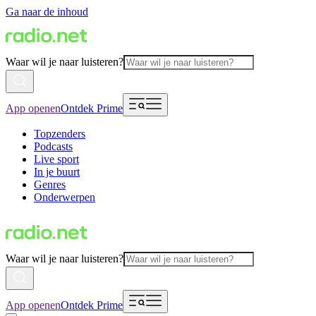
Ga naar de inhoud
Waar wil je naar luisteren?
App openen
Ontdek Prime
Topzenders
Podcasts
Live sport
In je buurt
Genres
Onderwerpen
Waar wil je naar luisteren?
App openen
Ontdek Prime