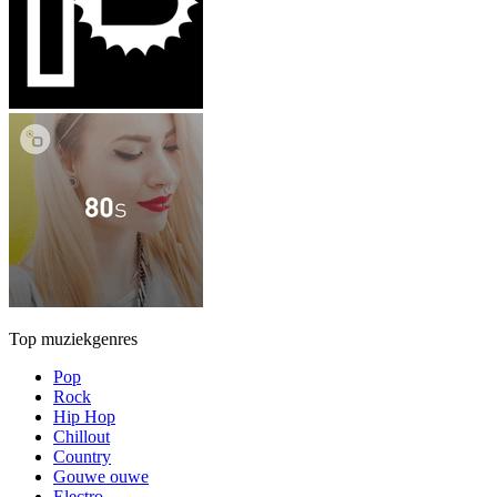
Top muziekgenres
Pop
Rock
Hip Hop
Chillout
Country
Gouwe ouwe
Electro