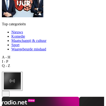
Top categorieën
Nieuws
Komedie
Maatschappij & cultuur
Sport
Waargebeurde misdaad
A - H
I - P
Q - Z