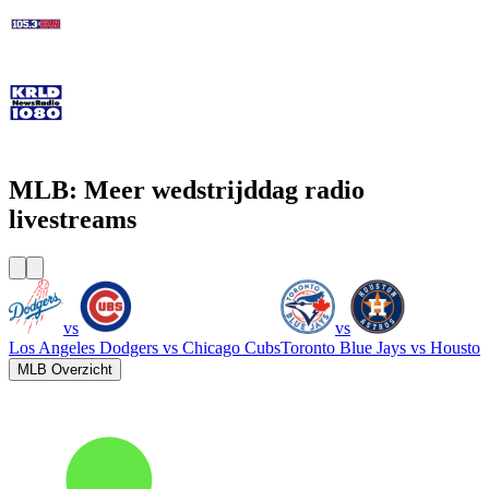
105.3 The Fan - CBS Dallas
KRLD Newsradio 1080 AM
MLB: Meer wedstrijddag radio
livestreams
vs
vs
Los Angeles Dodgers
vs
Chicago Cubs
Toronto Blue Jays
vs
Houston
MLB Overzicht