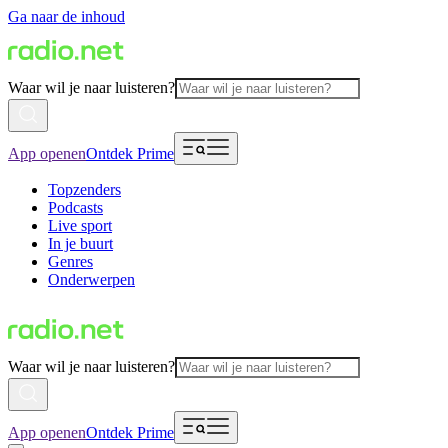
Ga naar de inhoud
Waar wil je naar luisteren?
App openen
Ontdek Prime
Topzenders
Podcasts
Live sport
In je buurt
Genres
Onderwerpen
Waar wil je naar luisteren?
App openen
Ontdek Prime