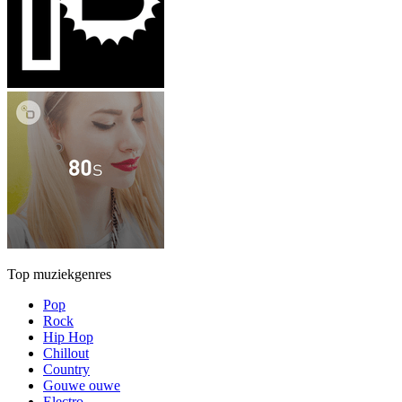
Top muziekgenres
Pop
Rock
Hip Hop
Chillout
Country
Gouwe ouwe
Electro