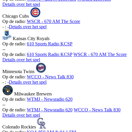
Details over het spel
Chicago Cubs
Op de radio:
WSCR - 670 AM The Score
-
:
-
Details over het spel
Kansas City Royals
Op de radio:
610 Sports Radio KCSP
-
-
Op de radio:
610 Sports Radio KCSP
WSCR - 670 AM The Score
Details over het spel
Minnesota Twins
Op de radio:
WCCO - News Talk 830
-
:
-
Details over het spel
Milwaukee Brewers
Op de radio:
WTMJ - Newsradio 620
-
-
Op de radio:
WTMJ - Newsradio 620
WCCO - News Talk 830
Details over het spel
Colorado Rockies