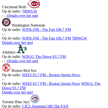
Cincinnati Reds
Op de radio:
700WLW
-
:
-
Details over het spel
Washington Nationals
Op de radio:
WJFK-FM - The Fan 106.7 FM
-
-
Op de radio:
WJFK-FM - The Fan 106.7 FM
700WLW
Details over het spel
Athletics
Op de radio:
WDGG The Dawg 93.7 FM
-
:
-
Details over het spel
Boston Red Sox
Op de radio:
WEEI 93.7 FM - Boston Sports News
-
-
Op de radio:
WEEI 93.7 FM - Boston Sports News
WDGG The
Dawg 93.7 FM
Details over het spel
Toronto Blue Jays
Op de radio:
CJCL Sportsnet 590 The FAN