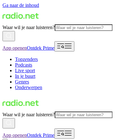
Ga naar de inhoud
Waar wil je naar luisteren?
App openen
Ontdek Prime
Topzenders
Podcasts
Live sport
In je buurt
Genres
Onderwerpen
Waar wil je naar luisteren?
App openen
Ontdek Prime