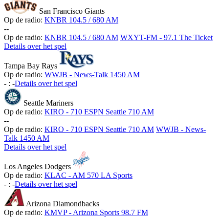
San Francisco Giants
Op de radio:
KNBR 104.5 / 680 AM
-
-
Op de radio:
KNBR 104.5 / 680 AM
WXYT-FM - 97.1 The Ticket
Details over het spel
Tampa Bay Rays
Op de radio:
WWJB - News-Talk 1450 AM
-
:
-
Details over het spel
Seattle Mariners
Op de radio:
KIRO - 710 ESPN Seattle 710 AM
-
-
Op de radio:
KIRO - 710 ESPN Seattle 710 AM
WWJB - News-
Talk 1450 AM
Details over het spel
Los Angeles Dodgers
Op de radio:
KLAC - AM 570 LA Sports
-
:
-
Details over het spel
Arizona Diamondbacks
Op de radio:
KMVP - Arizona Sports 98.7 FM