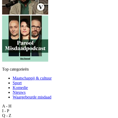
Top categorieën
Maatschappij & cultuur
Sport
Komedie
Nieuws
Waargebeurde misdaad
A - H
I - P
Q - Z