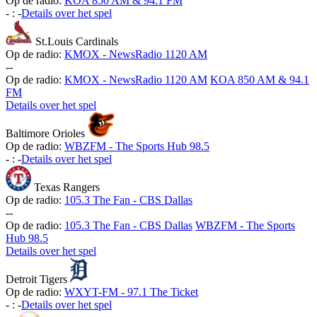
Op de radio:
KOA 850 AM & 94.1 FM
-
:
-
Details over het spel
St.Louis Cardinals
Op de radio:
KMOX - NewsRadio 1120 AM
-
-
Op de radio:
KMOX - NewsRadio 1120 AM
KOA 850 AM & 94.1
FM
Details over het spel
Baltimore Orioles
Op de radio:
WBZFM - The Sports Hub 98.5
-
:
-
Details over het spel
Texas Rangers
Op de radio:
105.3 The Fan - CBS Dallas
-
-
Op de radio:
105.3 The Fan - CBS Dallas
WBZFM - The Sports
Hub 98.5
Details over het spel
Detroit Tigers
Op de radio:
WXYT-FM - 97.1 The Ticket
-
:
-
Details over het spel