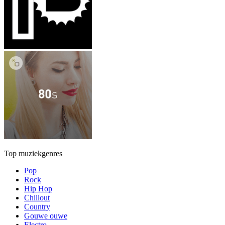
Top muziekgenres
Pop
Rock
Hip Hop
Chillout
Country
Gouwe ouwe
Electro