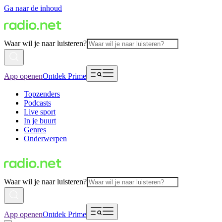
Ga naar de inhoud
Waar wil je naar luisteren?
App openen
Ontdek Prime
Topzenders
Podcasts
Live sport
In je buurt
Genres
Onderwerpen
Waar wil je naar luisteren?
App openen
Ontdek Prime