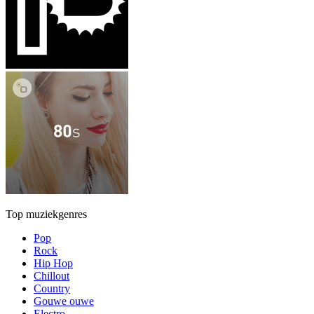
Top muziekgenres
Pop
Rock
Hip Hop
Chillout
Country
Gouwe ouwe
Electro