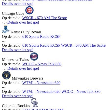
Details over het spel
Chicago Cubs
Op de radio:
WSCR - 670 AM The Score
-
:
-
Details over het spel
Kansas City Royals
Op de radio:
610 Sports Radio KCSP
-
-
Op de radio:
610 Sports Radio KCSP
WSCR - 670 AM The Score
Details over het spel
Minnesota Twins
Op de radio:
WCCO - News Talk 830
-
:
-
Details over het spel
Milwaukee Brewers
Op de radio:
WTMJ - Newsradio 620
-
-
Op de radio:
WTMJ - Newsradio 620
WCCO - News Talk 830
Details over het spel
Colorado Rockies