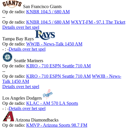
San Francisco Giants
Op de radio:
KNBR 104.5 / 680 AM
-
-
Op de radio:
KNBR 104.5 / 680 AM
WXYT-FM - 97.1 The Ticket
Details over het spel
Tampa Bay Rays
Op de radio:
WWJB - News-Talk 1450 AM
-
:
-
Details over het spel
Seattle Mariners
Op de radio:
KIRO - 710 ESPN Seattle 710 AM
-
-
Op de radio:
KIRO - 710 ESPN Seattle 710 AM
WWJB - News-
Talk 1450 AM
Details over het spel
Los Angeles Dodgers
Op de radio:
KLAC - AM 570 LA Sports
-
:
-
Details over het spel
Arizona Diamondbacks
Op de radio:
KMVP - Arizona Sports 98.7 FM