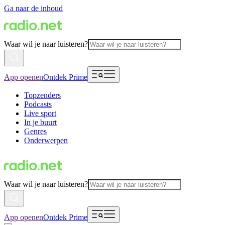
Ga naar de inhoud
Waar wil je naar luisteren?
App openen
Ontdek Prime
Topzenders
Podcasts
Live sport
In je buurt
Genres
Onderwerpen
Waar wil je naar luisteren?
App openen
Ontdek Prime