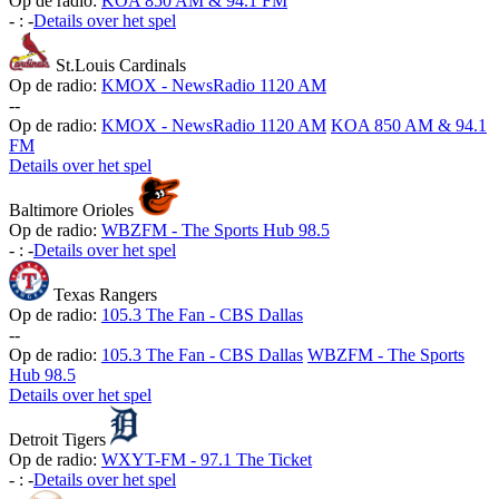
Op de radio:
KOA 850 AM & 94.1 FM
-
:
-
Details over het spel
St.Louis Cardinals
Op de radio:
KMOX - NewsRadio 1120 AM
-
-
Op de radio:
KMOX - NewsRadio 1120 AM
KOA 850 AM & 94.1
FM
Details over het spel
Baltimore Orioles
Op de radio:
WBZFM - The Sports Hub 98.5
-
:
-
Details over het spel
Texas Rangers
Op de radio:
105.3 The Fan - CBS Dallas
-
-
Op de radio:
105.3 The Fan - CBS Dallas
WBZFM - The Sports
Hub 98.5
Details over het spel
Detroit Tigers
Op de radio:
WXYT-FM - 97.1 The Ticket
-
:
-
Details over het spel