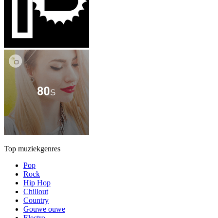
Top muziekgenres
Pop
Rock
Hip Hop
Chillout
Country
Gouwe ouwe
Electro