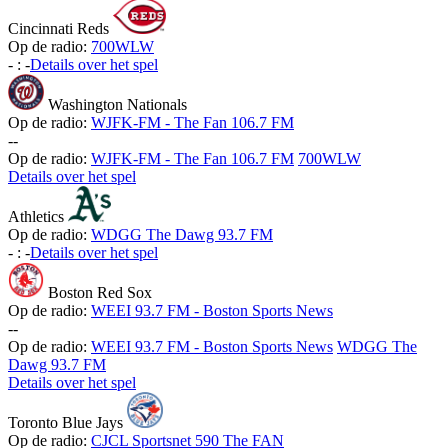
Cincinnati Reds
Op de radio:
700WLW
-
:
-
Details over het spel
Washington Nationals
Op de radio:
WJFK-FM - The Fan 106.7 FM
-
-
Op de radio:
WJFK-FM - The Fan 106.7 FM
700WLW
Details over het spel
Athletics
Op de radio:
WDGG The Dawg 93.7 FM
-
:
-
Details over het spel
Boston Red Sox
Op de radio:
WEEI 93.7 FM - Boston Sports News
-
-
Op de radio:
WEEI 93.7 FM - Boston Sports News
WDGG The
Dawg 93.7 FM
Details over het spel
Toronto Blue Jays
Op de radio:
CJCL Sportsnet 590 The FAN