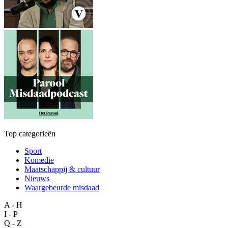
Top categorieën
Sport
Komedie
Maatschappij & cultuur
Nieuws
Waargebeurde misdaad
A - H
I - P
Q - Z