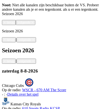
Noot:
Niet alle kanalen zijn beschikbaar buiten de VS. Probeer
andere kanalen als je er een tegenkomt.
als u er een tegenkomt.
Seizoen
2026
<
terug
volgende
>
Seizoen
2026
|
<
terug
volgende
>
Seizoen
2026
|
<
terug
volgende
>
zaterdag
8-8-2026
Chicago Cubs
Op de radio:
WSCR - 670 AM The Score
-
:
-
Details over het spel
Kansas City Royals
Op de radio:
610 Sports Radio KCSP