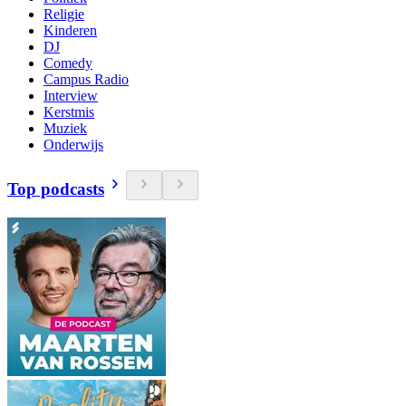
Religie
Kinderen
DJ
Comedy
Campus Radio
Interview
Kerstmis
Muziek
Onderwijs
Top podcasts