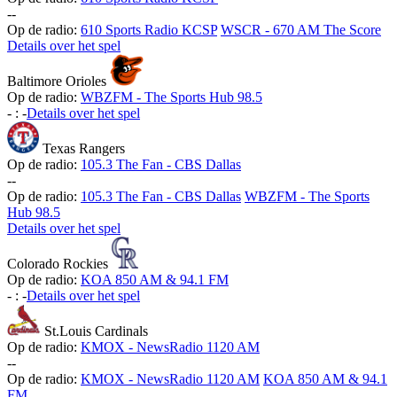
-
-
Op de radio:
610 Sports Radio KCSP
WSCR - 670 AM The Score
Details over het spel
Baltimore Orioles
Op de radio:
WBZFM - The Sports Hub 98.5
-
:
-
Details over het spel
Texas Rangers
Op de radio:
105.3 The Fan - CBS Dallas
-
-
Op de radio:
105.3 The Fan - CBS Dallas
WBZFM - The Sports
Hub 98.5
Details over het spel
Colorado Rockies
Op de radio:
KOA 850 AM & 94.1 FM
-
:
-
Details over het spel
St.Louis Cardinals
Op de radio:
KMOX - NewsRadio 1120 AM
-
-
Op de radio:
KMOX - NewsRadio 1120 AM
KOA 850 AM & 94.1
FM