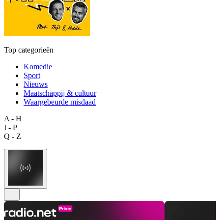
Top categorieën
Komedie
Sport
Nieuws
Maatschappij & cultuur
Waargebeurde misdaad
A - H
I - P
Q - Z