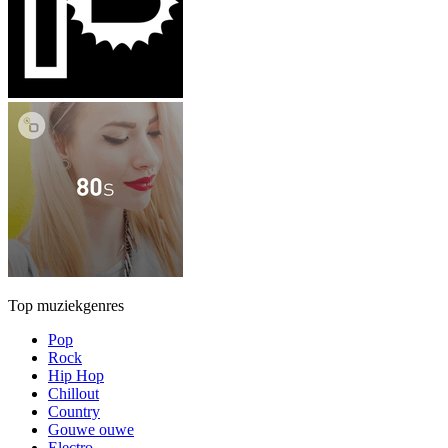
Top muziekgenres
Pop
Rock
Hip Hop
Chillout
Country
Gouwe ouwe
Electro