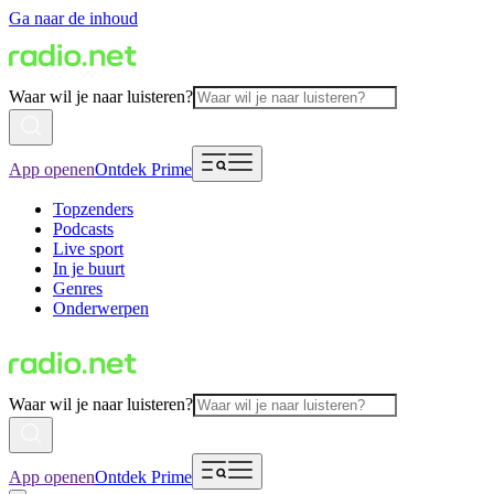
Ga naar de inhoud
Waar wil je naar luisteren?
App openen
Ontdek Prime
Topzenders
Podcasts
Live sport
In je buurt
Genres
Onderwerpen
Waar wil je naar luisteren?
App openen
Ontdek Prime