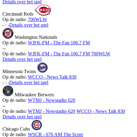
Details over het spel
Cincinnati Reds
Op de radio:
700WLW
-
:
-
Details over het spel
Washington Nationals
Op de radio:
WJFK-FM - The Fan 106.7 FM
-
-
Op de radio:
WJFK-FM - The Fan 106.7 FM
700WLW
Details over het spel
Minnesota Twins
Op de radio:
WCCO - News Talk 830
-
:
-
Details over het spel
Milwaukee Brewers
Op de radio:
WTMJ - Newsradio 620
-
-
Op de radio:
WTMJ - Newsradio 620
WCCO - News Talk 830
Details over het spel
Chicago Cubs
Op de radio:
WSCR - 670 AM The Score