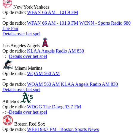
New York Yankees
Op de radio:
WFAN 66 AM - 101.9 FM
-
-
Op de radio:
WFAN 66 AM - 101.9 FM
WCNN - Sports Radio 680
The Fan
Details over het spel
Los Angeles Angels
Op de radio:
KLAA Angels Radio AM 830
-
:
-
Details over het spel
Miami Marlins
Op de radio:
WQAM 560 AM
-
-
Op de radio:
WQAM 560 AM
KLAA Angels Radio AM 830
Details over het spel
Athletics
Op de radio:
WDGG The Dawg 93.7 FM
-
:
-
Details over het spel
Boston Red Sox
Op de radio:
WEEI 93.7 FM - Boston Sports News