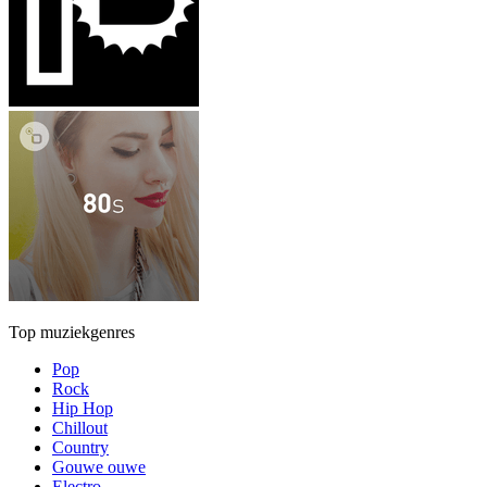
Top muziekgenres
Pop
Rock
Hip Hop
Chillout
Country
Gouwe ouwe
Electro