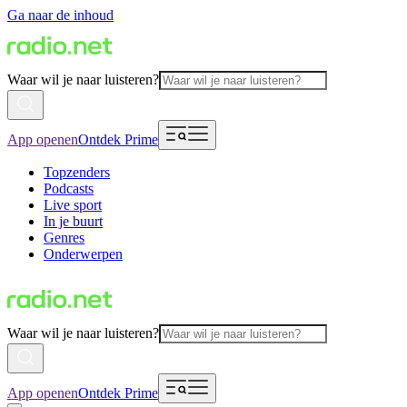
Ga naar de inhoud
Waar wil je naar luisteren?
App openen
Ontdek Prime
Topzenders
Podcasts
Live sport
In je buurt
Genres
Onderwerpen
Waar wil je naar luisteren?
App openen
Ontdek Prime