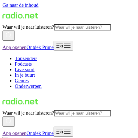
Ga naar de inhoud
Waar wil je naar luisteren?
App openen
Ontdek Prime
Topzenders
Podcasts
Live sport
In je buurt
Genres
Onderwerpen
Waar wil je naar luisteren?
App openen
Ontdek Prime