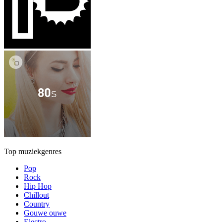
Top muziekgenres
Pop
Rock
Hip Hop
Chillout
Country
Gouwe ouwe
Electro