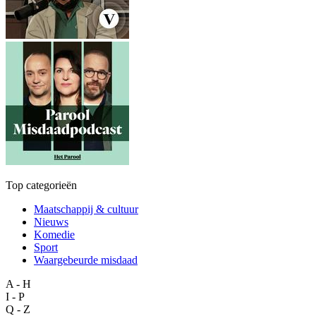
Top categorieën
Maatschappij & cultuur
Nieuws
Komedie
Sport
Waargebeurde misdaad
A - H
I - P
Q - Z