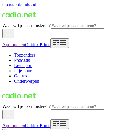
Ga naar de inhoud
Waar wil je naar luisteren?
App openen
Ontdek Prime
Topzenders
Podcasts
Live sport
In je buurt
Genres
Onderwerpen
Waar wil je naar luisteren?
App openen
Ontdek Prime