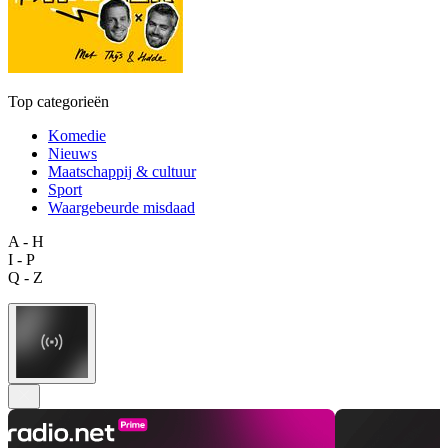
Top categorieën
Komedie
Nieuws
Maatschappij & cultuur
Sport
Waargebeurde misdaad
A - H
I - P
Q - Z