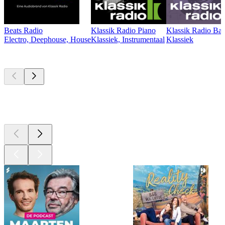
Beats Radio
Klassik Radio Piano
Klassik Radio Ba
Electro, Deephouse, House
Klassiek, Instrumentaal
Klassiek
Top
podcasts
Top
podcasts
Top
podcasts