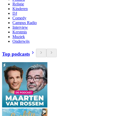
Religie
Kinderen
DJ
Comedy
Campus Radio
Interview
Kerstmis
Muziek
Onderwijs
Top podcasts