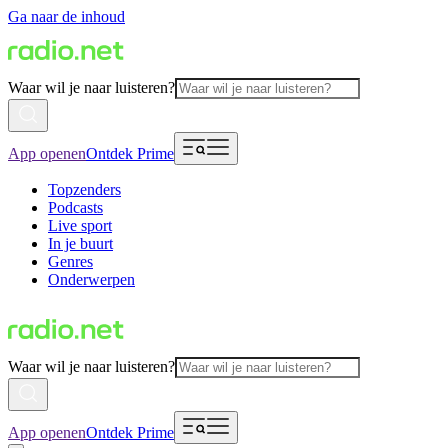
Ga naar de inhoud
Waar wil je naar luisteren?
App openen
Ontdek Prime
Topzenders
Podcasts
Live sport
In je buurt
Genres
Onderwerpen
Waar wil je naar luisteren?
App openen
Ontdek Prime