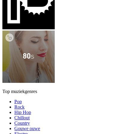
Top muziekgenres
Pop
Rock
Hip Hop
Chillout
Country
Gouwe ouwe
Electro