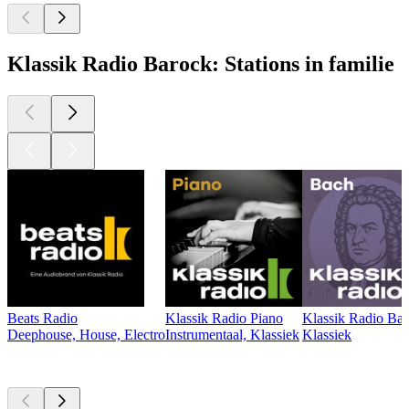
Klassik Radio Barock: Stations in familie
Beats Radio
Klassik Radio Piano
Klassik Radio Ba
Deephouse, House, Electro
Instrumentaal, Klassiek
Klassiek
Top
podcasts
Top
podcasts