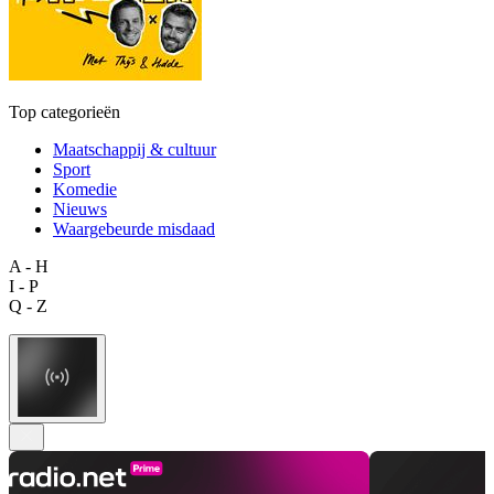
Top categorieën
Maatschappij & cultuur
Sport
Komedie
Nieuws
Waargebeurde misdaad
A - H
I - P
Q - Z