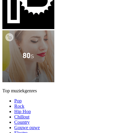
Top muziekgenres
Pop
Rock
Hip Hop
Chillout
Country
Gouwe ouwe
Electro