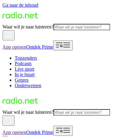
Ga naar de inhoud
Waar wil je naar luisteren?
App openen
Ontdek Prime
Topzenders
Podcasts
Live sport
In je buurt
Genres
Onderwerpen
Waar wil je naar luisteren?
App openen
Ontdek Prime