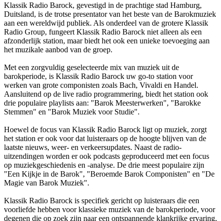
Klassik Radio Barock, gevestigd in de prachtige stad Hamburg,
Duitsland, is de trotse presentator van het beste van de Barokmuziek
aan een wereldwijd publiek. Als onderdeel van de grotere Klassik
Radio Group, fungeert Klassik Radio Barock niet alleen als een
afzonderlijk station, maar biedt het ook een unieke toevoeging aan
het muzikale aanbod van de groep.
Met een zorgvuldig geselecteerde mix van muziek uit de
barokperiode, is Klassik Radio Barock uw go-to station voor
werken van grote componisten zoals Bach, Vivaldi en Handel.
Aansluitend op de live radio programmering, biedt het station ook
drie populaire playlists aan: "Barok Meesterwerken", "Barokke
Stemmen" en "Barok Muziek voor Studie".
Hoewel de focus van Klassik Radio Barock ligt op muziek, zorgt
het station er ook voor dat luisteraars op de hoogte blijven van de
laatste nieuws, weer- en verkeersupdates. Naast de radio-
uitzendingen worden er ook podcasts geproduceerd met een focus
op muziekgeschiedenis en -analyse. De drie meest populaire zijn
"Een Kijkje in de Barok", "Beroemde Barok Componisten" en "De
Magie van Barok Muziek".
Klassik Radio Barock is specifiek gericht op luisteraars die een
voorliefde hebben voor klassieke muziek van de barokperiode, voor
degenen die op zoek zijn naar een ontspannende klankrijke ervaring,