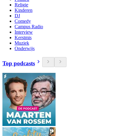
Religie
Kinderen
DJ
Comedy
Campus Radio
Interview
Kerstmis
Muziek
Onderwijs
Top podcasts