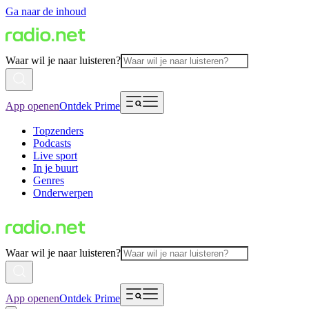
Ga naar de inhoud
Waar wil je naar luisteren?
App openen
Ontdek Prime
Topzenders
Podcasts
Live sport
In je buurt
Genres
Onderwerpen
Waar wil je naar luisteren?
App openen
Ontdek Prime