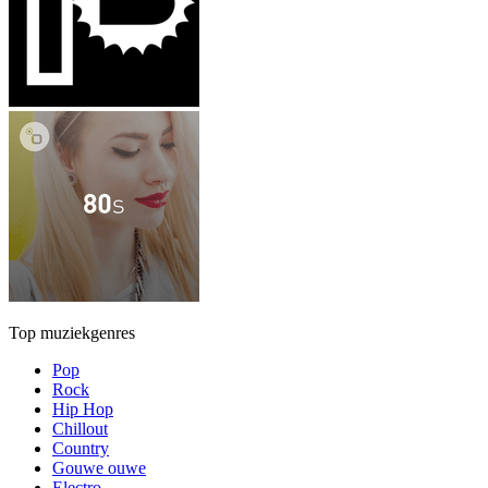
Top muziekgenres
Pop
Rock
Hip Hop
Chillout
Country
Gouwe ouwe
Electro