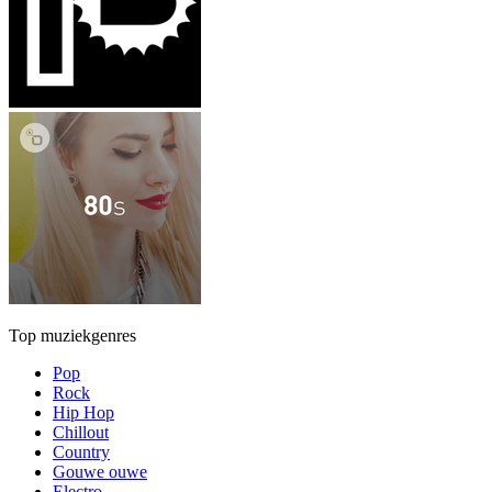
Top muziekgenres
Pop
Rock
Hip Hop
Chillout
Country
Gouwe ouwe
Electro