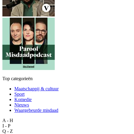
Top categorieën
Maatschappij & cultuur
Sport
Komedie
Nieuws
Waargebeurde misdaad
A - H
I - P
Q - Z