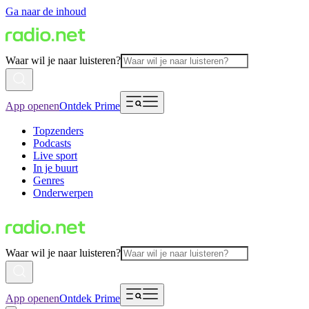
Ga naar de inhoud
Waar wil je naar luisteren?
App openen
Ontdek Prime
Topzenders
Podcasts
Live sport
In je buurt
Genres
Onderwerpen
Waar wil je naar luisteren?
App openen
Ontdek Prime