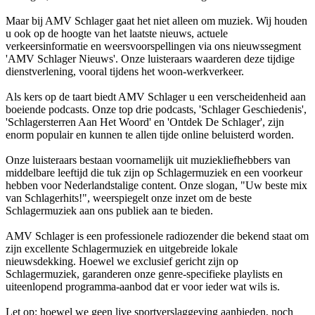
Maar bij AMV Schlager gaat het niet alleen om muziek. Wij houden
u ook op de hoogte van het laatste nieuws, actuele
verkeersinformatie en weersvoorspellingen via ons nieuwssegment
'AMV Schlager Nieuws'. Onze luisteraars waarderen deze tijdige
dienstverlening, vooral tijdens het woon-werkverkeer.
Als kers op de taart biedt AMV Schlager u een verscheidenheid aan
boeiende podcasts. Onze top drie podcasts, 'Schlager Geschiedenis',
'Schlagersterren Aan Het Woord' en 'Ontdek De Schlager', zijn
enorm populair en kunnen te allen tijde online beluisterd worden.
Onze luisteraars bestaan voornamelijk uit muziekliefhebbers van
middelbare leeftijd die tuk zijn op Schlagermuziek en een voorkeur
hebben voor Nederlandstalige content. Onze slogan, "Uw beste mix
van Schlagerhits!", weerspiegelt onze inzet om de beste
Schlagermuziek aan ons publiek aan te bieden.
AMV Schlager is een professionele radiozender die bekend staat om
zijn excellente Schlagermuziek en uitgebreide lokale
nieuwsdekking. Hoewel we exclusief gericht zijn op
Schlagermuziek, garanderen onze genre-specifieke playlists en
uiteenlopend programma-aanbod dat er voor ieder wat wils is.
Let op: hoewel we geen live sportverslaggeving aanbieden, noch