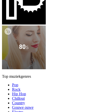
Top muziekgenres
Pop
Rock
Hip Hop
Chillout
Country
Gouwe ouwe
Electro