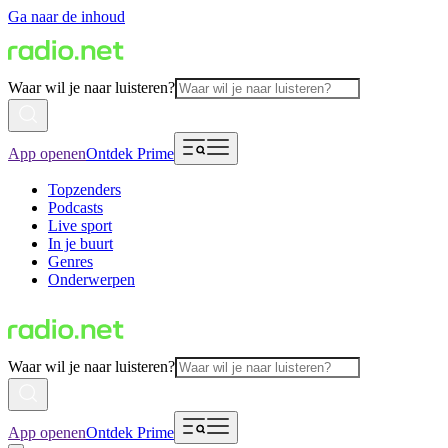
Ga naar de inhoud
Waar wil je naar luisteren?
App openen
Ontdek Prime
Topzenders
Podcasts
Live sport
In je buurt
Genres
Onderwerpen
Waar wil je naar luisteren?
App openen
Ontdek Prime