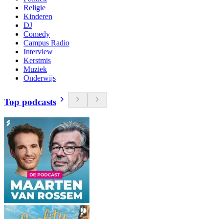
Religie
Kinderen
DJ
Comedy
Campus Radio
Interview
Kerstmis
Muziek
Onderwijs
Top podcasts