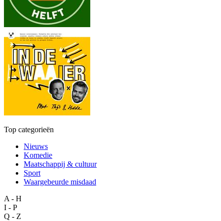
Top categorieën
Nieuws
Komedie
Maatschappij & cultuur
Sport
Waargebeurde misdaad
A - H
I - P
Q - Z