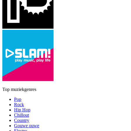
Top muziekgenres
Pop
Rock
Hip Hop
Chillout
Country
Gouwe ouwe
Electro