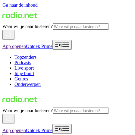
Ga naar de inhoud
Waar wil je naar luisteren?
App openen
Ontdek Prime
Topzenders
Podcasts
Live sport
In je buurt
Genres
Onderwerpen
Waar wil je naar luisteren?
App openen
Ontdek Prime