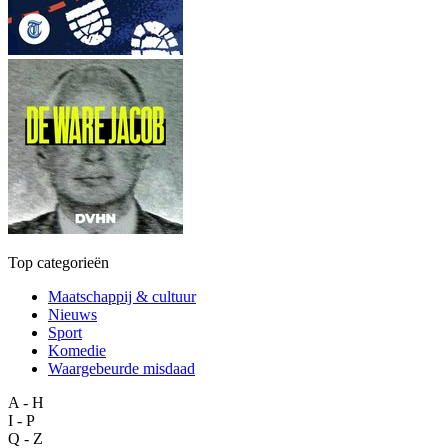
Top categorieën
Maatschappij & cultuur
Nieuws
Sport
Komedie
Waargebeurde misdaad
A - H
I - P
Q - Z