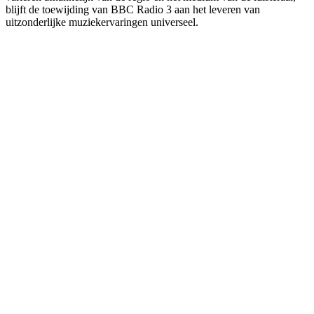
blijft de toewijding van BBC Radio 3 aan het leveren van
uitzonderlijke muziekervaringen universeel.
De website van het radiostation