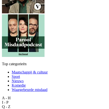
Top categorieën
Maatschappij & cultuur
Sport
Nieuws
Komedie
Waargebeurde misdaad
A - H
I - P
Q - Z