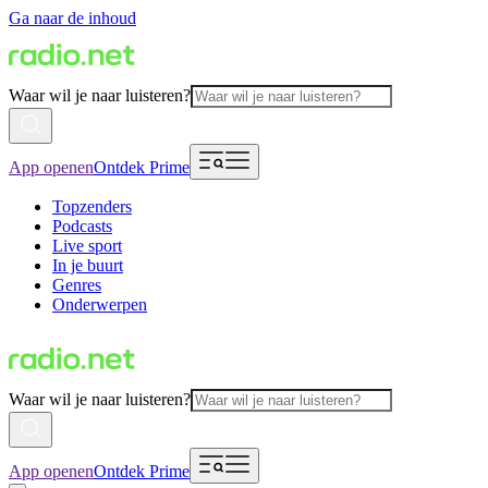
Ga naar de inhoud
Waar wil je naar luisteren?
App openen
Ontdek Prime
Topzenders
Podcasts
Live sport
In je buurt
Genres
Onderwerpen
Waar wil je naar luisteren?
App openen
Ontdek Prime