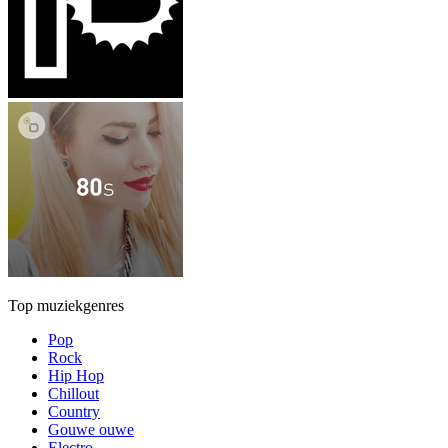
Top muziekgenres
Pop
Rock
Hip Hop
Chillout
Country
Gouwe ouwe
Electro