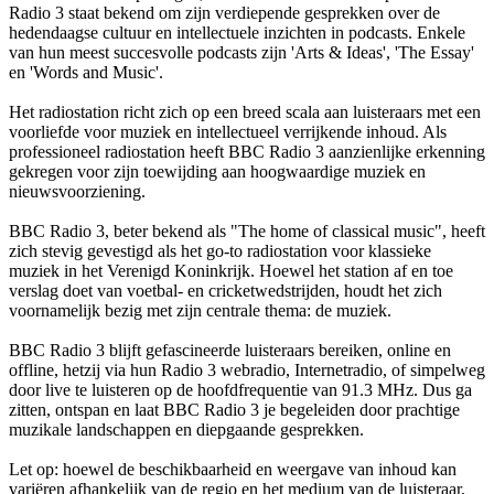
Radio 3 staat bekend om zijn verdiepende gesprekken over de
hedendaagse cultuur en intellectuele inzichten in podcasts. Enkele
van hun meest succesvolle podcasts zijn 'Arts & Ideas', 'The Essay'
en 'Words and Music'.
Het radiostation richt zich op een breed scala aan luisteraars met een
voorliefde voor muziek en intellectueel verrijkende inhoud. Als
professioneel radiostation heeft BBC Radio 3 aanzienlijke erkenning
gekregen voor zijn toewijding aan hoogwaardige muziek en
nieuwsvoorziening.
BBC Radio 3, beter bekend als "The home of classical music", heeft
zich stevig gevestigd als het go-to radiostation voor klassieke
muziek in het Verenigd Koninkrijk. Hoewel het station af en toe
verslag doet van voetbal- en cricketwedstrijden, houdt het zich
voornamelijk bezig met zijn centrale thema: de muziek.
BBC Radio 3 blijft gefascineerde luisteraars bereiken, online en
offline, hetzij via hun Radio 3 webradio, Internetradio, of simpelweg
door live te luisteren op de hoofdfrequentie van 91.3 MHz. Dus ga
zitten, ontspan en laat BBC Radio 3 je begeleiden door prachtige
muzikale landschappen en diepgaande gesprekken.
Let op: hoewel de beschikbaarheid en weergave van inhoud kan
variëren afhankelijk van de regio en het medium van de luisteraar,