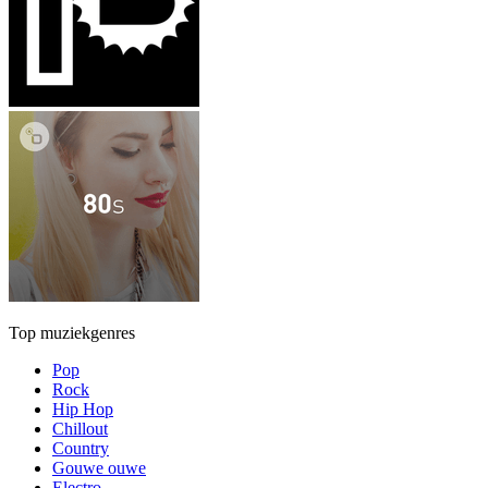
Top muziekgenres
Pop
Rock
Hip Hop
Chillout
Country
Gouwe ouwe
Electro