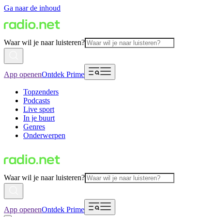
Ga naar de inhoud
Waar wil je naar luisteren?
App openen
Ontdek Prime
Topzenders
Podcasts
Live sport
In je buurt
Genres
Onderwerpen
Waar wil je naar luisteren?
App openen
Ontdek Prime