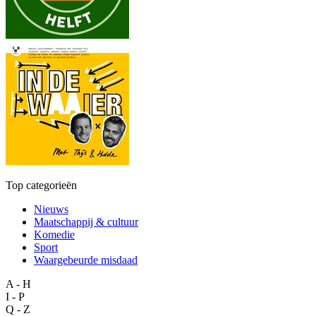
Top categorieën
Nieuws
Maatschappij & cultuur
Komedie
Sport
Waargebeurde misdaad
A - H
I - P
Q - Z