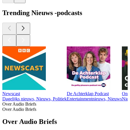
Trending Nieuws -podcasts
Newscast
De Achterklap Podcast
Ond
Dagelijks nieuws, Nieuws, Politiek
Entertainmentnieuws, Nieuws
Nie
Over Audio Briefs
Over Audio Briefs
Over Audio Briefs