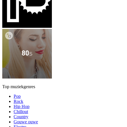
Top muziekgenres
Pop
Rock
Hip Hop
Chillout
Country
Gouwe ouwe
Electro