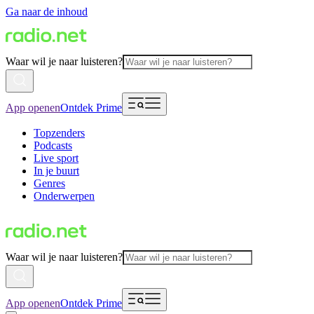
Ga naar de inhoud
Waar wil je naar luisteren?
App openen
Ontdek Prime
Topzenders
Podcasts
Live sport
In je buurt
Genres
Onderwerpen
Waar wil je naar luisteren?
App openen
Ontdek Prime