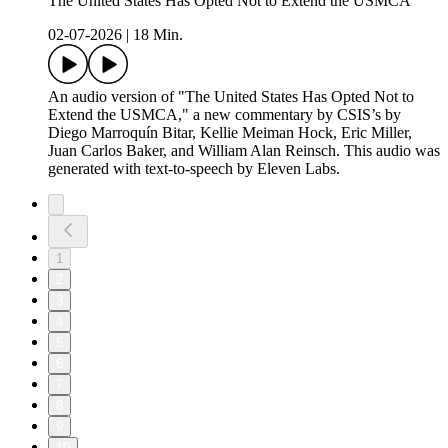
The United States Has Opted Not to Extend the USMCA
02-07-2026
|
18 Min.
An audio version of "The United States Has Opted Not to
Extend the USMCA," a new commentary by CSIS’s by
Diego Marroquín Bitar, Kellie Meiman Hock, Eric Miller,
Juan Carlos Baker, and William Alan Reinsch. This audio was
generated with text-to-speech by Eleven Labs.
1
2
3
4
5
6
7
8
9
10