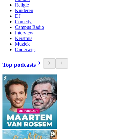
Religie
Kinderen
DJ
Comedy
Campus Radio
Interview
Kerstmis
Muziek
Onderwijs
Top podcasts