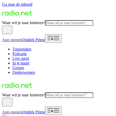
Ga naar de inhoud
Waar wil je naar luisteren?
App openen
Ontdek Prime
Topzenders
Podcasts
Live sport
In je buurt
Genres
Onderwerpen
Waar wil je naar luisteren?
App openen
Ontdek Prime