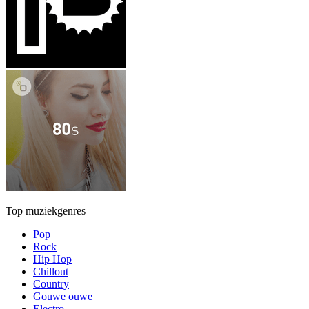
Top muziekgenres
Pop
Rock
Hip Hop
Chillout
Country
Gouwe ouwe
Electro