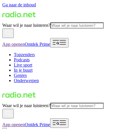
Ga naar de inhoud
Waar wil je naar luisteren?
App openen
Ontdek Prime
Topzenders
Podcasts
Live sport
In je buurt
Genres
Onderwerpen
Waar wil je naar luisteren?
App openen
Ontdek Prime