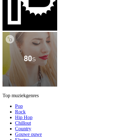
Top muziekgenres
Pop
Rock
Hip Hop
Chillout
Country
Gouwe ouwe
Electro