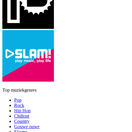
Top muziekgenres
Pop
Rock
Hip Hop
Chillout
Country
Gouwe ouwe
Electro