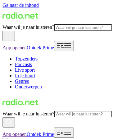
Ga naar de inhoud
Waar wil je naar luisteren?
App openen
Ontdek Prime
Topzenders
Podcasts
Live sport
In je buurt
Genres
Onderwerpen
Waar wil je naar luisteren?
App openen
Ontdek Prime