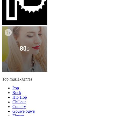
Top muziekgenres
Pop
Rock
Hip Hop
Chillout
Country
Gouwe ouwe
Electro