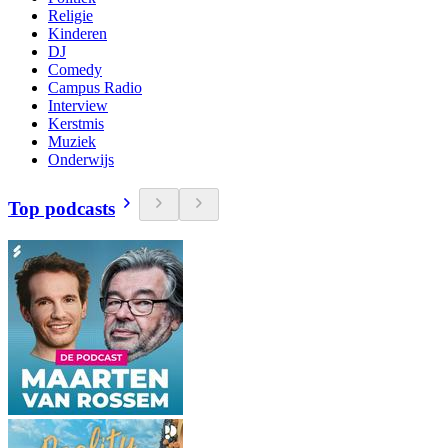
Religie
Kinderen
DJ
Comedy
Campus Radio
Interview
Kerstmis
Muziek
Onderwijs
Top podcasts