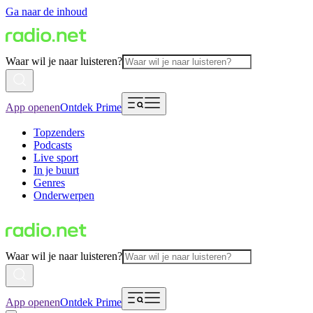
Ga naar de inhoud
Waar wil je naar luisteren?
App openen
Ontdek Prime
Topzenders
Podcasts
Live sport
In je buurt
Genres
Onderwerpen
Waar wil je naar luisteren?
App openen
Ontdek Prime