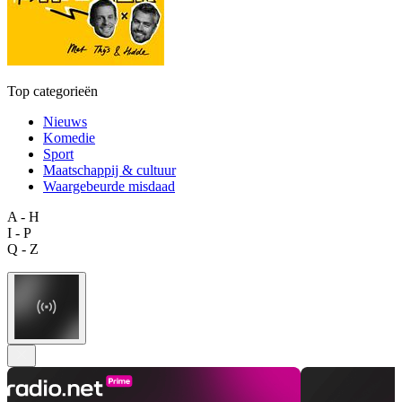
Top categorieën
Nieuws
Komedie
Sport
Maatschappij & cultuur
Waargebeurde misdaad
A - H
I - P
Q - Z