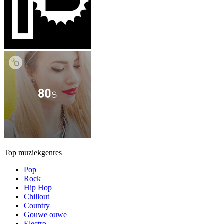
Top muziekgenres
Pop
Rock
Hip Hop
Chillout
Country
Gouwe ouwe
Electro