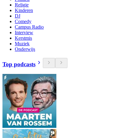
Religie
Kinderen
DJ
Comedy
Campus Radio
Interview
Kerstmis
Muziek
Onderwijs
Top podcasts