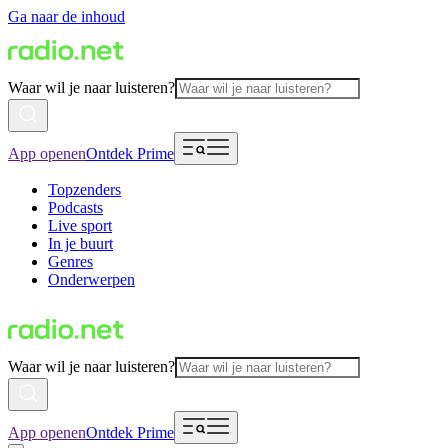
Ga naar de inhoud
Waar wil je naar luisteren?
App openen
Ontdek Prime
Topzenders
Podcasts
Live sport
In je buurt
Genres
Onderwerpen
Waar wil je naar luisteren?
App openen
Ontdek Prime