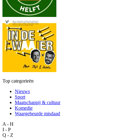
Top categorieën
Nieuws
Sport
Maatschappij & cultuur
Komedie
Waargebeurde misdaad
A - H
I - P
Q - Z