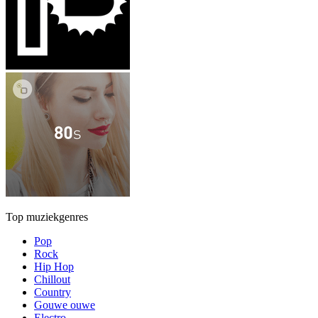
Top muziekgenres
Pop
Rock
Hip Hop
Chillout
Country
Gouwe ouwe
Electro