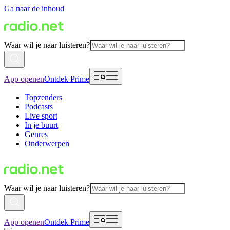
Ga naar de inhoud
Waar wil je naar luisteren?
App openen
Ontdek Prime
Topzenders
Podcasts
Live sport
In je buurt
Genres
Onderwerpen
Waar wil je naar luisteren?
App openen
Ontdek Prime