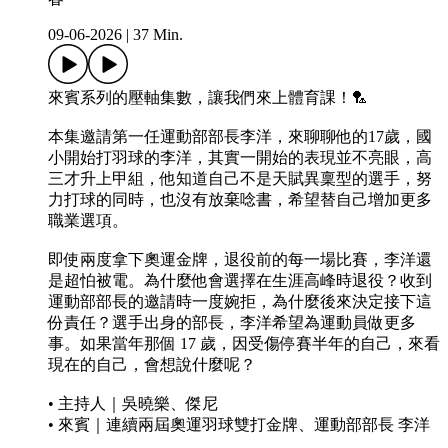
09-06-2026
|
37 Min.
來賓系列的壓軸集數，讓我們來上體育課！🏸
本集邀請第一任運動部部長李洋，來聊聊他的17歲，國
小開始打羽球的李洋，其實一開始的表現並不亮眼，高
三才升上甲組，他知道自己不是天賦異稟型的選手，努
力打球的同時，也沒有放棄唸書，希望替自己增加更多
職業選項。
即使兩度拿下奧運金牌，退役前的每一場比賽，李洋還
是超怕被電。為什麼他會選擇在生涯高峰時退役？收到
運動部部長的邀請時一度婉拒，為什麼後來決定接下這
份責任？選手出身的部長，李洋希望為運動員做更多
事。如果當年那個 17 歲，因受傷停賽半年的自己，來看
現在的自己，會想說什麼呢？
• 主持人｜吳曉樂、傑尼
• 來賓｜連續兩屆奧運羽球雙打金牌、運動部部長 李洋