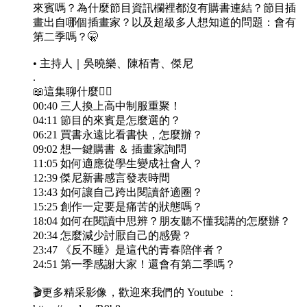
來賓嗎？為什麼節目資訊欄裡都沒有購書連結？節目插
畫出自哪個插畫家？以及超級多人想知道的問題：會有
第二季嗎？🤫
• 主持人｜吳曉樂、陳栢青、傑尼
.
📖這集聊什麼👇🏻
00:40 三人換上高中制服重聚！
04:11 節目的來賓是怎麼選的？
06:21 買書永遠比看書快，怎麼辦？
09:02 想一鍵購書 ＆ 插畫家詢問
11:05 如何適應從學生變成社會人？
12:39 傑尼新書感言發表時間
13:43 如何讓自己跨出閱讀舒適圈？
15:25 創作一定要是痛苦的狀態嗎？
18:04 如何在閱讀中思辨？朋友聽不懂我講的怎麼辦？
20:34 怎麼減少討厭自己的感覺？
23:47 《反不睡》是這代的青春陪伴者？
24:51 第一季感謝大家！還會有第二季嗎？
🎬更多精采影像，歡迎來我們的 Youtube ：