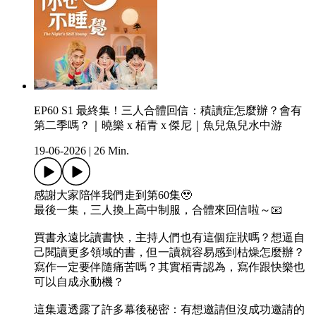
EP60 S1 最終集！三人合體回信：積讀症怎麼辦？會有
第二季嗎？｜曉樂 x 栢青 x 傑尼｜魚兒魚兒水中游
19-06-2026
|
26 Min.
感謝大家陪伴我們走到第60集🥹
最後一集，三人換上高中制服，合體來回信啦～📧
買書永遠比讀書快，主持人們也有這個症狀嗎？想逼自
己閱讀更多領域的書，但一讀就容易感到枯燥怎麼辦？
寫作一定要伴隨痛苦嗎？其實栢青認為，寫作跟快樂也
可以自成永動機？
這集還透露了許多幕後秘密：有想邀請但沒成功邀請的