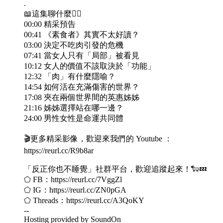
.
📖這集聊什麼👇🏻
00:00 精采預告
00:41 《素食者》其實不太好讀？
03:00 決定不吃肉引發的危機
07:41 當女人只有「局部」被看見
10:12 女人的價值不該取決於「功能」
12:32 「肉」有什麼隱喻？
14:54 如何活在充滿傷害的世界？
17:08 夾在兩個世界間的英惠姊姊
21:16 姊姊選擇站在哪一邊？
24:00 男性女性是命運共同體
🎬更多精采影像，歡迎來我們的 Youtube ：
https://reurl.cc/R9b8ar
「反正你也不睡覺」社群平台，歡迎追蹤起來！🐑💤
⬠ FB：https://reurl.cc/7VggZl
⬠ IG：https://reurl.cc/ZN0pGA
⬠ Threads：https://reurl.cc/A3QoKY
--
Hosting provided by SoundOn