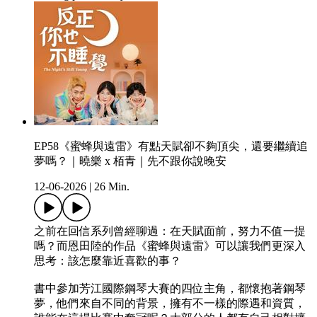
EP58《蜜蜂與遠雷》有點天賦卻不夠頂尖，還要繼續追
夢嗎？｜曉樂 x 栢青｜先不跟你說晚安
12-06-2026
|
26 Min.
之前在回信系列曾經聊過：在天賦面前，努力不值一提
嗎？而恩田陸的作品《蜜蜂與遠雷》可以讓我們更深入
思考：該怎麼靠近喜歡的事？
書中參加芳江國際鋼琴大賽的四位主角，都懷抱著鋼琴
夢，他們來自不同的背景，擁有不一樣的際遇和資質，