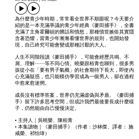
為什麼青少年時期，常常看全世界不順眼呢？今天要介
紹的是一本充滿爭議的青少年經典《麥田捕手》，全書
充滿了主角霍爾頓的髒話和憤怒，那種憤世嫉俗其實隱
含著恐懼，當青少年漸漸看懂世界的規則，也開始發
現，自己終究可能會變成那種討厭的大人。
人生不同階段讀《麥田捕手》，可能會經歷共鳴、不
屑、理解⋯⋯等不同心情。曉樂跟栢青也聊到，很多男
孩從小在「要有男子氣概」的社會期待下長大，即使內
心充滿疑惑，也只能模仿學習成為一個男人，卻在過程
中愈來愈迷惘。
成長沒有標準答案，世界仍充滿虛偽與矛盾。《麥田捕
手》留下許多思考空間，但或許我們最後要長成什麼樣
子，仍然能由自己慢慢決定。
• 主持人｜吳曉樂、陳栢青
• 本集讀物｜《麥田捕手》（作者：沙林傑、譯者： 施
咸榮、祁怡瑋）