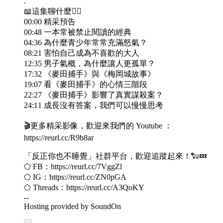
.
📖這集聊什麼👇🏻
00:00 精采預告
00:48 一本常被禁止閱讀的經典
04:36 為什麼青少年常常充滿怒氣？
08:21 害怕自己成為不喜歡的大人
12:35 男子氣概，為什麼讓人更孤單？
17:32 《麥田捕手》與《梅岡城故事》
19:07 看《麥田捕手》的心情三階段
22:27 《麥田捕手》影響了真實謀殺案？
24:11 成長沒有答案，我們可以慢慢思考
🎬更多精采影像，歡迎來我們的 Youtube ：
https://reurl.cc/R9b8ar
「反正你也不睡覺」社群平台，歡迎追蹤起來！🐑💤
⬠ FB：https://reurl.cc/7VggZl
⬠ IG：https://reurl.cc/ZN0pGA
⬠ Threads：https://reurl.cc/A3QoKY
--
Hosting provided by SoundOn