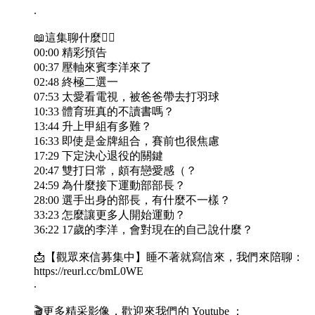
.
📖這集聊什麼👇🏻
00:00 精彩預告
00:37 壓軸來賓李洋來了
02:48 終極二選一
07:53 太愛看電視，被爸爸帶去打羽球
10:33 體育班真的不讀書嗎？
13:44 升上甲組有多難？
16:33 即使是金牌組合，賽前也很焦慮
17:29 下定決心退役的關鍵
20:47 雙打日常，頗有戀愛感（？
24:59 為什麼接下運動部部長？
28:00 選手出身的部長，有什麼不一樣？
33:23 怎麼讓更多人開始運動？
36:22 17歲的李洋，會對現在的自己說什麼？
📩【觀眾來信募集中】睡不著就寫信來，我們來陪聊：
https://reurl.cc/bmL0WE
.
🎬更多精采影像，歡迎來我們的 Youtube ：