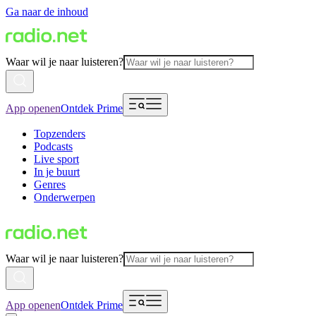
Ga naar de inhoud
Waar wil je naar luisteren?
App openen
Ontdek Prime
Topzenders
Podcasts
Live sport
In je buurt
Genres
Onderwerpen
Waar wil je naar luisteren?
App openen
Ontdek Prime