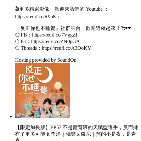
🎬更多精采影像，歡迎來我們的 Youtube ：
https://reurl.cc/R9b8ar
「反正你也不睡覺」社群平台，歡迎追蹤起來！🐑💤
⬠ FB：https://reurl.cc/7VggZl
⬠ IG：https://reurl.cc/ZN0pGA
⬠ Threads：https://reurl.cc/A3QoKY
--
Hosting provided by SoundOn
【限定加長版】EP57 不是體育班的天賦型選手，反而擁
有了更多可能 ft.李洋｜曉樂 x 傑尼｜熬的不是夜，是青
春