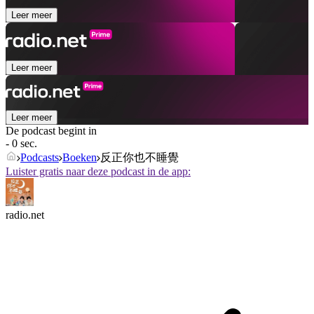
Leer meer
Leer meer
Leer meer
De podcast begint in
- 0 sec.
Podcasts
Boeken
反正你也不睡覺
Luister gratis naar deze podcast in de app:
radio.net