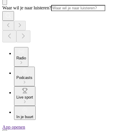
Waar wil je naar luisteren?
Radio
Podcasts
Live sport
In je buurt
App openen