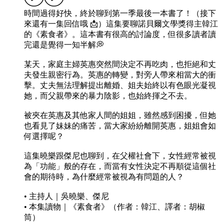
時間過得好快，終於聊到第一季最後一本書了！（接下
來還有一集回信哦 📩）這集要聊諾貝爾文學獎得主韓江
的《素食者》。這本書有很高的討論度，但很多讀者讀
完還是覺得一知半解💭
某天，家庭主婦英惠突然間決定不再吃肉，也拒絕和丈
夫發生親密行為。英惠的轉變，對旁人帶來相當大的衝
擊。丈夫無法理解提出離婚、姐夫始終以有色眼光凝視
她，而父親帶來的暴力陰影，也始終揮之不去。
被夾在英惠及其他家人間的姐姐，雖然感到困擾，但她
也看見了妹妹的痛苦，當大家紛紛離開英惠，姐姐會如
何選擇呢？
這集曉樂跟傑尼也聊到，在父權社會下，女性經常被視
為「功能」般的存在，而當有女性決定不再順從這個社
會的期待時，為什麼經常被視為有問題的人？
• 主持人｜吳曉樂、傑尼
• 本集讀物｜《素食者》（作者：韓江、譯者：胡椒
筒）