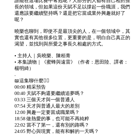
誰能在這場比賽中奪冠呢？大部分的人都有自己相對擅
長的領域，但如果這份天賦不足以撐起一份職涯，我們
還應該要繼續堅持嗎？還是把它當成業外興趣就好了
呢？
曉樂也聊到，即使不是最頂尖的人，在一個領域中，其
實也還有其他很多位置，更重要的是，明白自己真正的
渴望，並找到與所愛之事長久相處的方式。
• 主持人｜吳曉樂、陳栢青
• 本集讀物｜《蜜蜂與遠雷》（作者：恩田陸、譯者：
楊明綺）
.
📖這集聊什麼👇🏻
00:00 精采預告
00:40 天賦不夠還要繼續追夢嗎？
03:33 三個天才與一個普通人
07:54 天才與普通人最大的差別
12:00 興趣一定要當成職業嗎？
18:58 做熱愛的事，也可能不再純粹
22:02 當不了第一，還有別的路嗎？
24:05 野心與現實，能有和解的一天嗎？