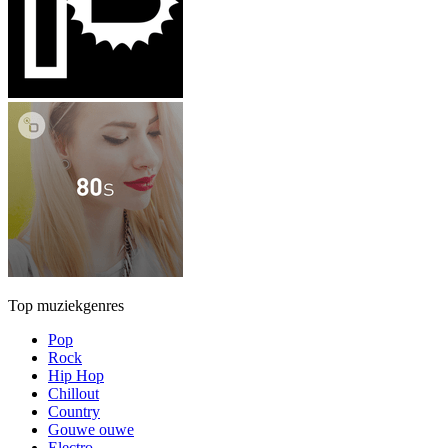
Top muziekgenres
Pop
Rock
Hip Hop
Chillout
Country
Gouwe ouwe
Electro