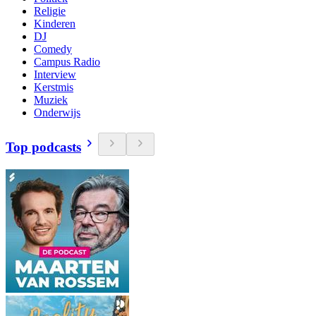
Religie
Kinderen
DJ
Comedy
Campus Radio
Interview
Kerstmis
Muziek
Onderwijs
Top podcasts