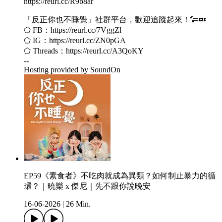
https://reurl.cc/R9b8ar
「反正你也不睡覺」社群平台，歡迎追蹤起來！🐑💤
⬠ FB：https://reurl.cc/7VggZl
⬠ IG：https://reurl.cc/ZN0pGA
⬠ Threads：https://reurl.cc/A3QoKY
--
Hosting provided by SoundOn
EP59《素食者》不吃肉就成為異類？如何制止暴力的循
環？｜曉樂 x 傑尼｜先不跟你說晚安
16-06-2026
|
26 Min.