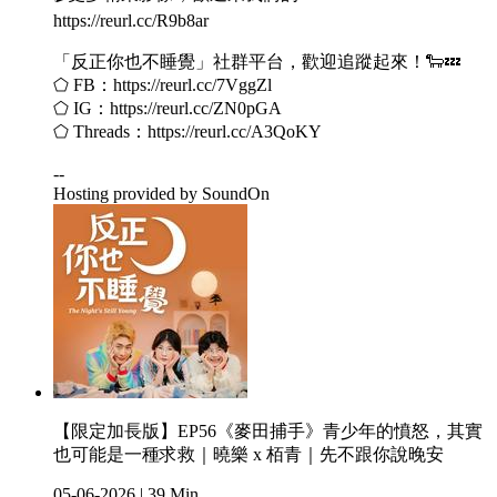
https://reurl.cc/R9b8ar
「反正你也不睡覺」社群平台，歡迎追蹤起來！🐑💤
⬠ FB：https://reurl.cc/7VggZl
⬠ IG：https://reurl.cc/ZN0pGA
⬠ Threads：https://reurl.cc/A3QoKY
--
Hosting provided by SoundOn
【限定加長版】EP56《麥田捕手》青少年的憤怒，其實
也可能是一種求救｜曉樂 x 栢青｜先不跟你說晚安
05-06-2026
|
39 Min.