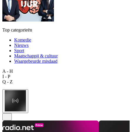
Top categorieën
Komedie
Nieuws
Sport
Maatschappij & cultuur
Waargebeurde misdaad
A - H
I - P
Q - Z