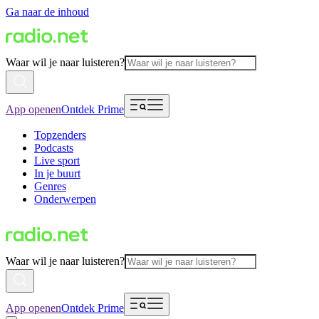
Ga naar de inhoud
Waar wil je naar luisteren?
App openen
Ontdek Prime
Topzenders
Podcasts
Live sport
In je buurt
Genres
Onderwerpen
Waar wil je naar luisteren?
App openen
Ontdek Prime