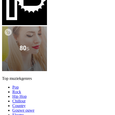
Top muziekgenres
Pop
Rock
Hip Hop
Chillout
Country
Gouwe ouwe
Electro