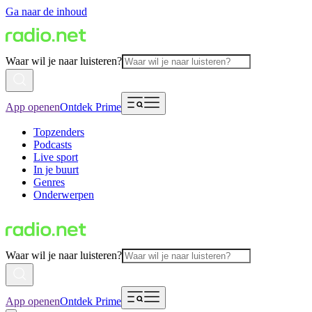
Ga naar de inhoud
Waar wil je naar luisteren?
App openen
Ontdek Prime
Topzenders
Podcasts
Live sport
In je buurt
Genres
Onderwerpen
Waar wil je naar luisteren?
App openen
Ontdek Prime