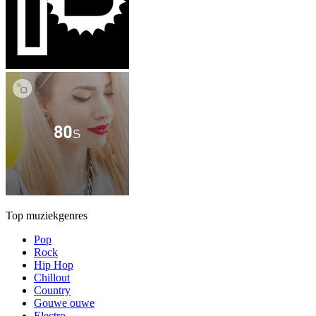
Top muziekgenres
Pop
Rock
Hip Hop
Chillout
Country
Gouwe ouwe
Electro