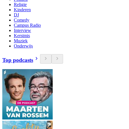
Religie
Kinderen
DJ
Comedy
Campus Radio
Interview
Kerstmis
Muziek
Onderwijs
Top podcasts