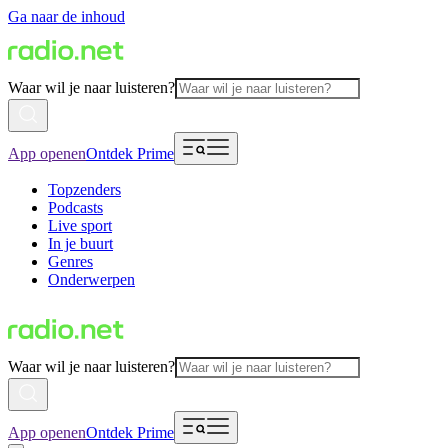
Ga naar de inhoud
Waar wil je naar luisteren?
App openen
Ontdek Prime
Topzenders
Podcasts
Live sport
In je buurt
Genres
Onderwerpen
Waar wil je naar luisteren?
App openen
Ontdek Prime