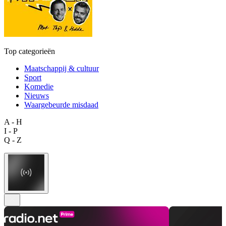
Top categorieën
Maatschappij & cultuur
Sport
Komedie
Nieuws
Waargebeurde misdaad
A - H
I - P
Q - Z