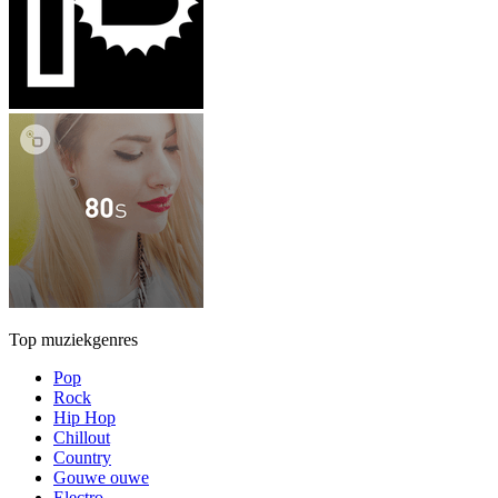
Top muziekgenres
Pop
Rock
Hip Hop
Chillout
Country
Gouwe ouwe
Electro