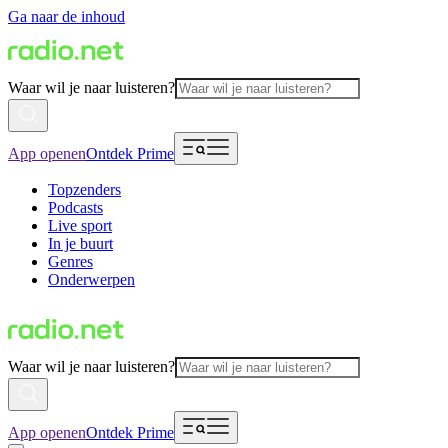
Ga naar de inhoud
Waar wil je naar luisteren?
App openen
Ontdek Prime
Topzenders
Podcasts
Live sport
In je buurt
Genres
Onderwerpen
Waar wil je naar luisteren?
App openen
Ontdek Prime