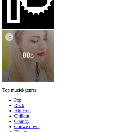
Top muziekgenres
Pop
Rock
Hip Hop
Chillout
Country
Gouwe ouwe
Electro