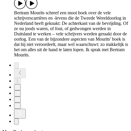
Bertram Mourits schreef een mooi boek over de vele
schrijverscarrières en -levens die de Tweede Wereldoorlog in
Nederland heeft geknakt: De achterkant van de bevrijding. Of
ze nu joods waren, of fout, of gedwongen werden in
Duitsland te werken – vele schrijvers werden geraakt door de
oorlog. Een van de bijzondere aspecten van Mourits' boek is
dat hij niet veroordeelt, maar wel waarschuwt: zo makkelijk is
het om alles uit de hand te laten lopen. Ik sprak met Bertram
Mourits.
1
2
3
4
5