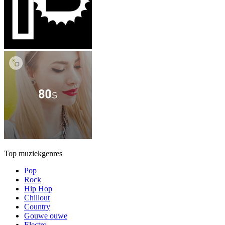
Top muziekgenres
Pop
Rock
Hip Hop
Chillout
Country
Gouwe ouwe
Electro