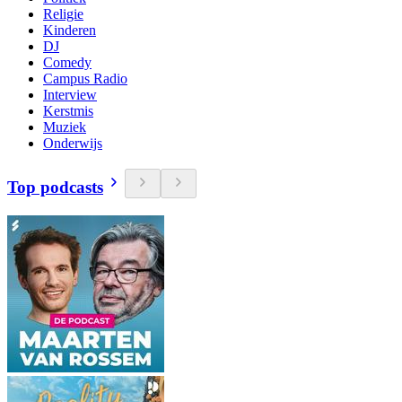
Religie
Kinderen
DJ
Comedy
Campus Radio
Interview
Kerstmis
Muziek
Onderwijs
Top podcasts