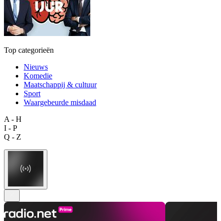
Top categorieën
Nieuws
Komedie
Maatschappij & cultuur
Sport
Waargebeurde misdaad
A - H
I - P
Q - Z