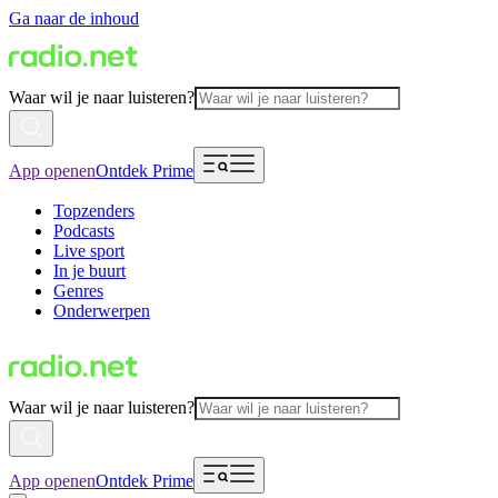
Ga naar de inhoud
Waar wil je naar luisteren?
App openen
Ontdek Prime
Topzenders
Podcasts
Live sport
In je buurt
Genres
Onderwerpen
Waar wil je naar luisteren?
App openen
Ontdek Prime