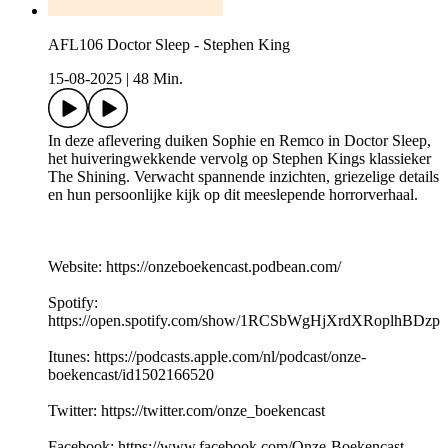
AFL106 Doctor Sleep - Stephen King
15-08-2025
|
48 Min.
In deze aflevering duiken Sophie en Remco in Doctor Sleep,
het huiveringwekkende vervolg op Stephen Kings klassieker
The Shining. Verwacht spannende inzichten, griezelige details
en hun persoonlijke kijk op dit meeslepende horrorverhaal.
Website: https://onzeboekencast.podbean.com/
Spotify:
https://open.spotify.com/show/1RCSbWgHjXrdXRoplhBDzp
Itunes: https://podcasts.apple.com/nl/podcast/onze-
boekencast/id1502166520
Twitter: https://twitter.com/onze_boekencast
Facebook: https://www.facebook.com/Onze-Boekencast-