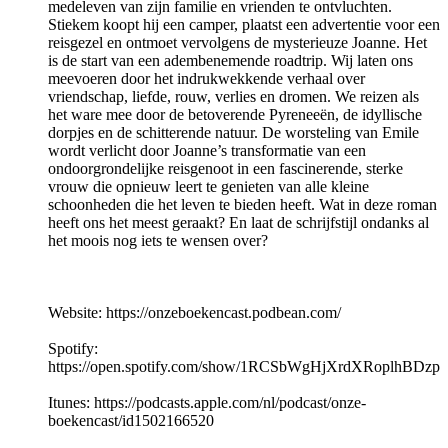
medeleven van zijn familie en vrienden te ontvluchten.
Stiekem koopt hij een camper, plaatst een advertentie voor een
reisgezel en ontmoet vervolgens de mysterieuze Joanne. Het
is de start van een adembenemende roadtrip. Wij laten ons
meevoeren door het indrukwekkende verhaal over
vriendschap, liefde, rouw, verlies en dromen. We reizen als
het ware mee door de betoverende Pyreneeën, de idyllische
dorpjes en de schitterende natuur. De worsteling van Emile
wordt verlicht door Joanne’s transformatie van een
ondoorgrondelijke reisgenoot in een fascinerende, sterke
vrouw die opnieuw leert te genieten van alle kleine
schoonheden die het leven te bieden heeft. Wat in deze roman
heeft ons het meest geraakt? En laat de schrijfstijl ondanks al
het moois nog iets te wensen over?
Website: https://onzeboekencast.podbean.com/
Spotify:
https://open.spotify.com/show/1RCSbWgHjXrdXRoplhBDzp
Itunes: https://podcasts.apple.com/nl/podcast/onze-
boekencast/id1502166520