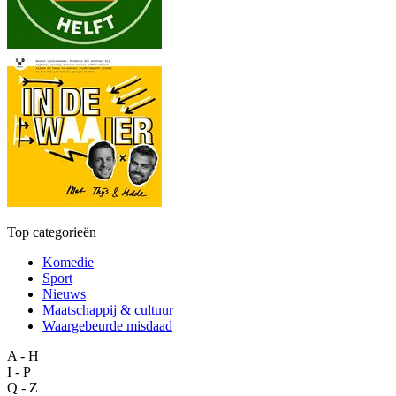
Top categorieën
Komedie
Sport
Nieuws
Maatschappij & cultuur
Waargebeurde misdaad
A - H
I - P
Q - Z