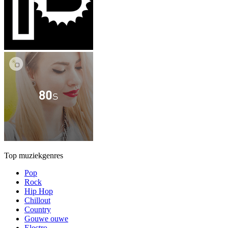
Top muziekgenres
Pop
Rock
Hip Hop
Chillout
Country
Gouwe ouwe
Electro