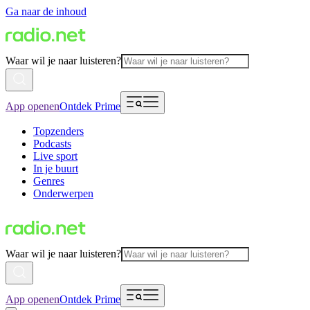
Ga naar de inhoud
Waar wil je naar luisteren?
App openen
Ontdek Prime
Topzenders
Podcasts
Live sport
In je buurt
Genres
Onderwerpen
Waar wil je naar luisteren?
App openen
Ontdek Prime