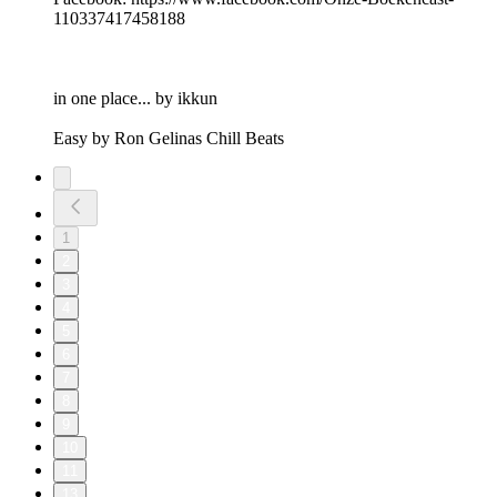
110337417458188
in one place... by ikkun
Easy by Ron Gelinas Chill Beats
1
2
3
4
5
6
7
8
9
10
11
13