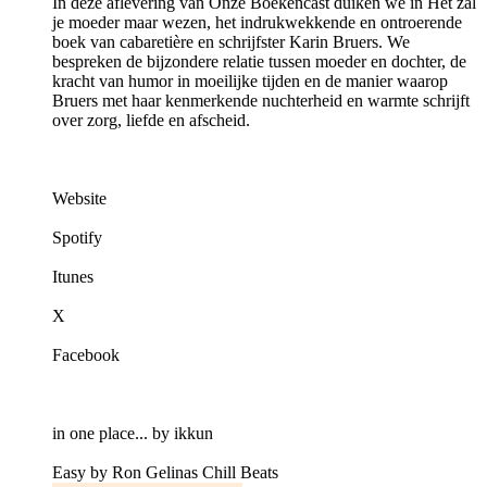
In deze aflevering van Onze Boekencast duiken we in Het zal
je moeder maar wezen, het indrukwekkende en ontroerende
boek van cabaretière en schrijfster Karin Bruers. We
bespreken de bijzondere relatie tussen moeder en dochter, de
kracht van humor in moeilijke tijden en de manier waarop
Bruers met haar kenmerkende nuchterheid en warmte schrijft
over zorg, liefde en afscheid.
Website
Spotify
Itunes
X
Facebook
in one place... by ikkun
Easy by Ron Gelinas Chill Beats