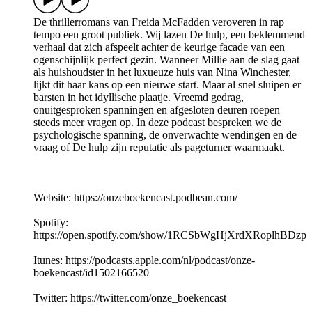
De thrillerromans van Freida McFadden veroveren in rap
tempo een groot publiek. Wij lazen De hulp, een beklemmend
verhaal dat zich afspeelt achter de keurige facade van een
ogenschijnlijk perfect gezin. Wanneer Millie aan de slag gaat
als huishoudster in het luxueuze huis van Nina Winchester,
lijkt dit haar kans op een nieuwe start. Maar al snel sluipen er
barsten in het idyllische plaatje. Vreemd gedrag,
onuitgesproken spanningen en afgesloten deuren roepen
steeds meer vragen op. In deze podcast bespreken we de
psychologische spanning, de onverwachte wendingen en de
vraag of De hulp zijn reputatie als pageturner waarmaakt.
Website: https://onzeboekencast.podbean.com/
Spotify:
https://open.spotify.com/show/1RCSbWgHjXrdXRoplhBDzp
Itunes: https://podcasts.apple.com/nl/podcast/onze-
boekencast/id1502166520
Twitter: https://twitter.com/onze_boekencast