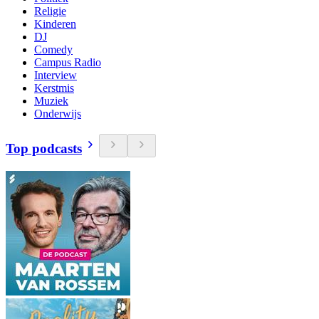
Religie
Kinderen
DJ
Comedy
Campus Radio
Interview
Kerstmis
Muziek
Onderwijs
Top podcasts