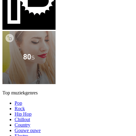
Top muziekgenres
Pop
Rock
Hip Hop
Chillout
Country
Gouwe ouwe
Electro