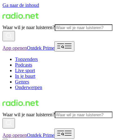
Ga naar de inhoud
Waar wil je naar luisteren?
App openen
Ontdek Prime
Topzenders
Podcasts
Live sport
In je buurt
Genres
Onderwerpen
Waar wil je naar luisteren?
App openen
Ontdek Prime