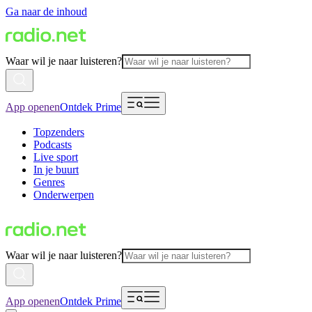
Ga naar de inhoud
Waar wil je naar luisteren?
App openen
Ontdek Prime
Topzenders
Podcasts
Live sport
In je buurt
Genres
Onderwerpen
Waar wil je naar luisteren?
App openen
Ontdek Prime