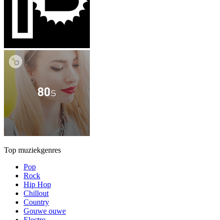
Top muziekgenres
Pop
Rock
Hip Hop
Chillout
Country
Gouwe ouwe
Electro