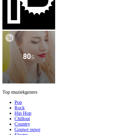
Top muziekgenres
Pop
Rock
Hip Hop
Chillout
Country
Gouwe ouwe
Electro