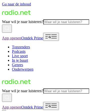
Ga naar de inhoud
Waar wil je naar luisteren?
App openen
Ontdek Prime
Topzenders
Podcasts
Live sport
In je buurt
Genres
Onderwerpen
Waar wil je naar luisteren?
App openen
Ontdek Prime