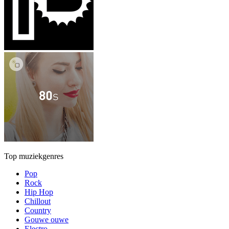
Top muziekgenres
Pop
Rock
Hip Hop
Chillout
Country
Gouwe ouwe
Electro