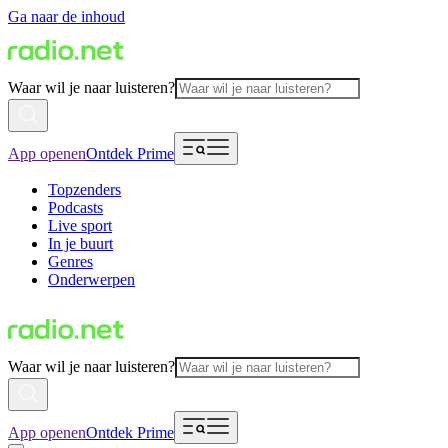
Ga naar de inhoud
Waar wil je naar luisteren?
App openen
Ontdek Prime
Topzenders
Podcasts
Live sport
In je buurt
Genres
Onderwerpen
Waar wil je naar luisteren?
App openen
Ontdek Prime