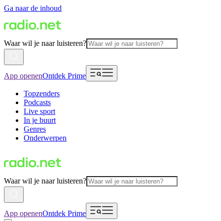
Ga naar de inhoud
Waar wil je naar luisteren?
App openen
Ontdek Prime
Topzenders
Podcasts
Live sport
In je buurt
Genres
Onderwerpen
Waar wil je naar luisteren?
App openen
Ontdek Prime