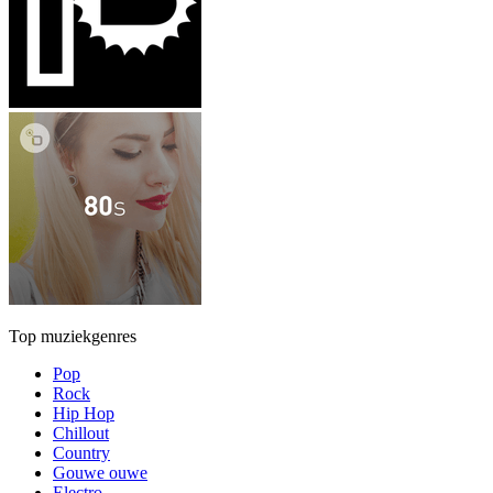
Top muziekgenres
Pop
Rock
Hip Hop
Chillout
Country
Gouwe ouwe
Electro