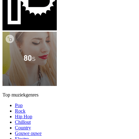
Top muziekgenres
Pop
Rock
Hip Hop
Chillout
Country
Gouwe ouwe
Electro