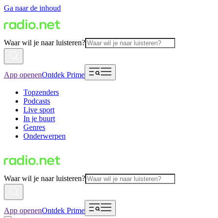
Ga naar de inhoud
Waar wil je naar luisteren?
App openen
Ontdek Prime
Topzenders
Podcasts
Live sport
In je buurt
Genres
Onderwerpen
Waar wil je naar luisteren?
App openen
Ontdek Prime