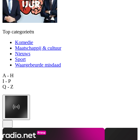
Top categorieën
Komedie
Maatschappij & cultuur
Nieuws
Sport
Waargebeurde misdaad
A - H
I - P
Q - Z