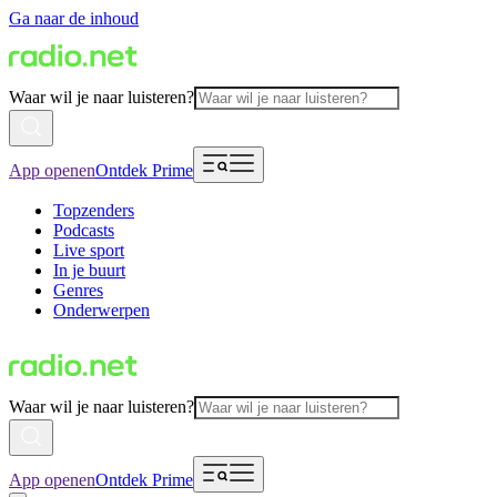
Ga naar de inhoud
Waar wil je naar luisteren?
App openen
Ontdek Prime
Topzenders
Podcasts
Live sport
In je buurt
Genres
Onderwerpen
Waar wil je naar luisteren?
App openen
Ontdek Prime