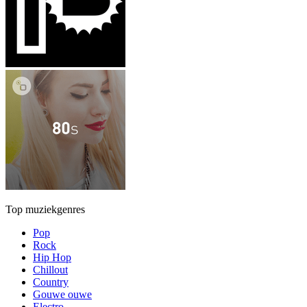
Top muziekgenres
Pop
Rock
Hip Hop
Chillout
Country
Gouwe ouwe
Electro