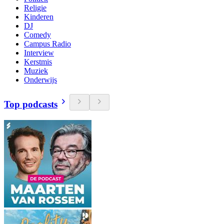
Religie
Kinderen
DJ
Comedy
Campus Radio
Interview
Kerstmis
Muziek
Onderwijs
Top podcasts