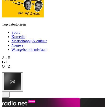
Top categorieën
Sport
Komedie
Maatschappij & cultuur
Nieuws
Waargebeurde misdaad
A - H
I - P
Q - Z