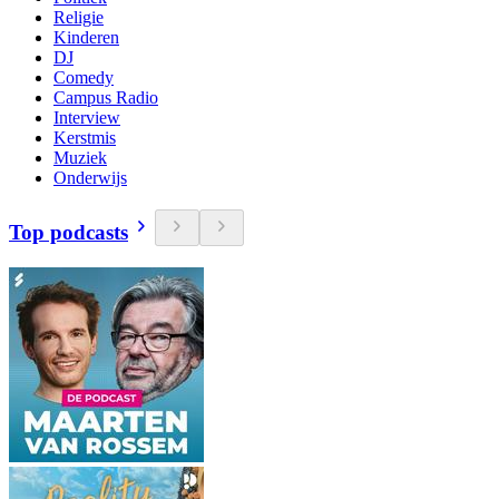
Religie
Kinderen
DJ
Comedy
Campus Radio
Interview
Kerstmis
Muziek
Onderwijs
Top podcasts