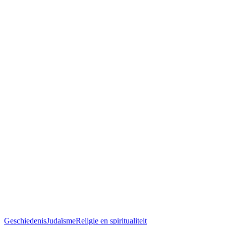
Geschiedenis
Judaïsme
Religie en spiritualiteit