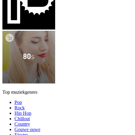
Top muziekgenres
Pop
Rock
Hip Hop
Chillout
Country
Gouwe ouwe
Electro