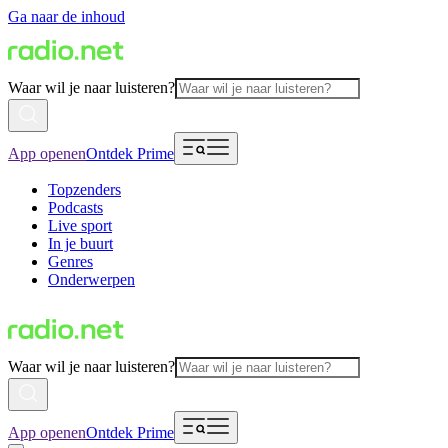
Ga naar de inhoud
Waar wil je naar luisteren?
App openen
Ontdek Prime
Topzenders
Podcasts
Live sport
In je buurt
Genres
Onderwerpen
Waar wil je naar luisteren?
App openen
Ontdek Prime