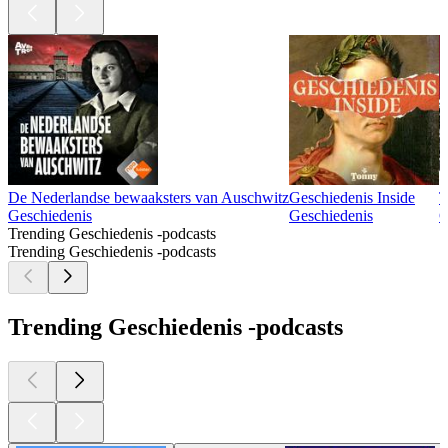
De Nederlandse bewaaksters van Auschwitz
Geschiedenis Inside
T
Geschiedenis
Geschiedenis
G
Trending Geschiedenis -podcasts
Trending Geschiedenis -podcasts
Trending Geschiedenis -podcasts