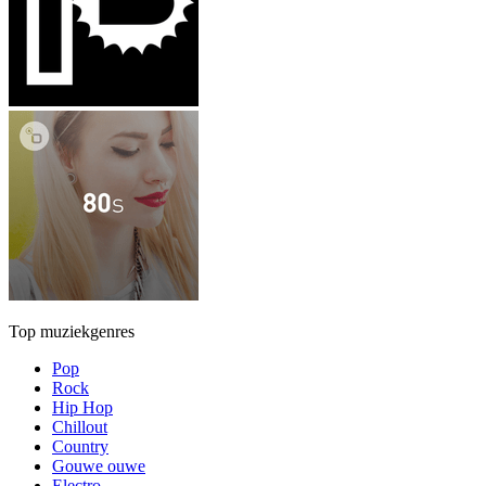
Top muziekgenres
Pop
Rock
Hip Hop
Chillout
Country
Gouwe ouwe
Electro