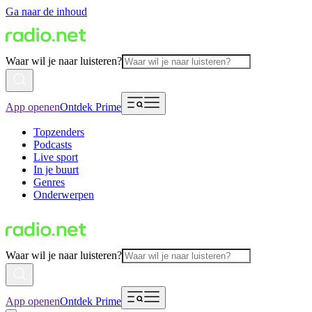
Ga naar de inhoud
Waar wil je naar luisteren?
App openen
Ontdek Prime
Topzenders
Podcasts
Live sport
In je buurt
Genres
Onderwerpen
Waar wil je naar luisteren?
App openen
Ontdek Prime