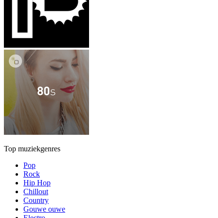
Top muziekgenres
Pop
Rock
Hip Hop
Chillout
Country
Gouwe ouwe
Electro