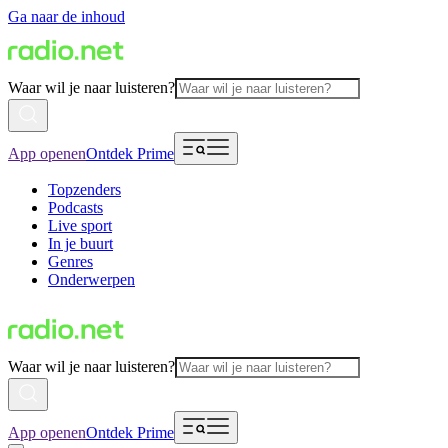
Ga naar de inhoud
Waar wil je naar luisteren?
App openen
Ontdek Prime
Topzenders
Podcasts
Live sport
In je buurt
Genres
Onderwerpen
Waar wil je naar luisteren?
App openen
Ontdek Prime