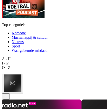
Top categorieën
Komedie
Maatschappij & cultuur
Nieuws
Sport
Waargebeurde misdaad
A - H
I - P
Q - Z