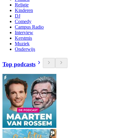
Religie
Kinderen
DJ
Comedy
Campus Radio
Interview
Kerstmis
Muziek
Onderwijs
Top podcasts