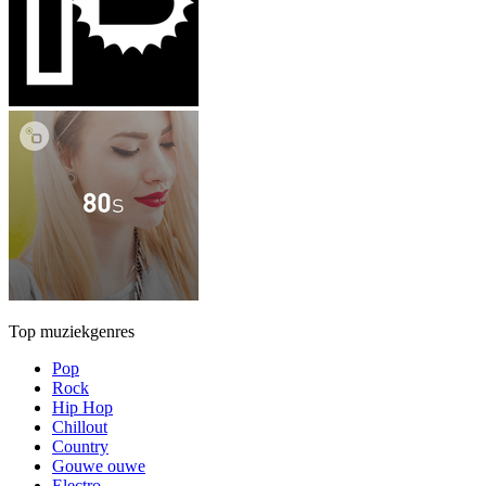
Top muziekgenres
Pop
Rock
Hip Hop
Chillout
Country
Gouwe ouwe
Electro