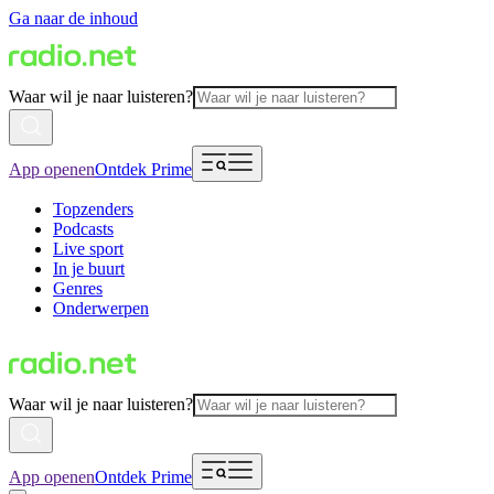
Ga naar de inhoud
Waar wil je naar luisteren?
App openen
Ontdek Prime
Topzenders
Podcasts
Live sport
In je buurt
Genres
Onderwerpen
Waar wil je naar luisteren?
App openen
Ontdek Prime