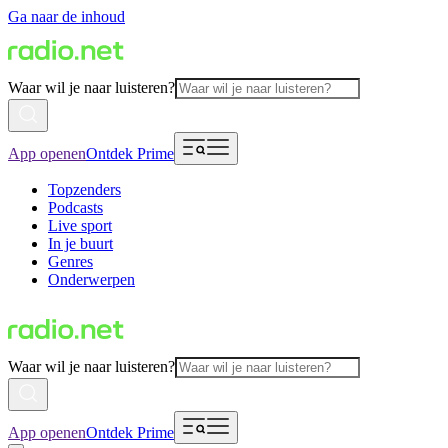
Ga naar de inhoud
Waar wil je naar luisteren?
App openen
Ontdek Prime
Topzenders
Podcasts
Live sport
In je buurt
Genres
Onderwerpen
Waar wil je naar luisteren?
App openen
Ontdek Prime