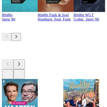
80s80s
80s80s Funk & Soul
80s80s WGT
Jaren '80
Hamburg, Soul, Funk
Gothic, Jaren '80
Top
podcasts
Top
podcasts
Top
podcasts