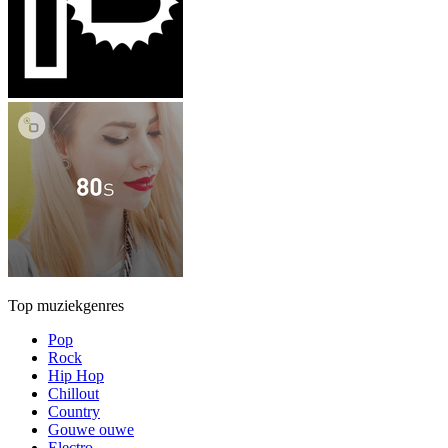
Top muziekgenres
Pop
Rock
Hip Hop
Chillout
Country
Gouwe ouwe
Electro