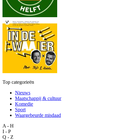
Top categorieën
Nieuws
Maatschappij & cultuur
Komedie
Sport
Waargebeurde misdaad
A - H
I - P
Q - Z