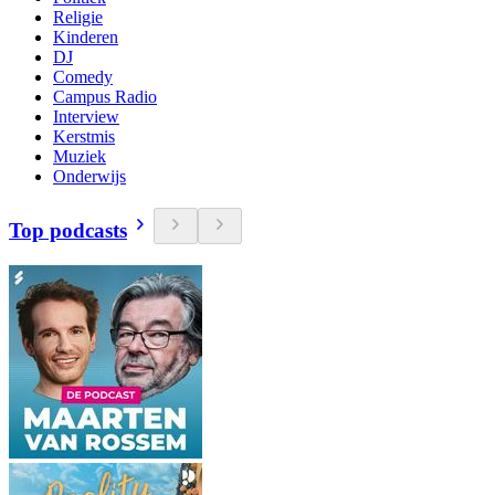
Religie
Kinderen
DJ
Comedy
Campus Radio
Interview
Kerstmis
Muziek
Onderwijs
Top podcasts