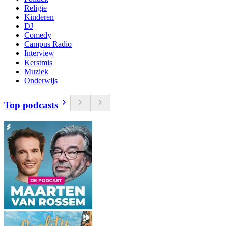
Religie
Kinderen
DJ
Comedy
Campus Radio
Interview
Kerstmis
Muziek
Onderwijs
Top podcasts