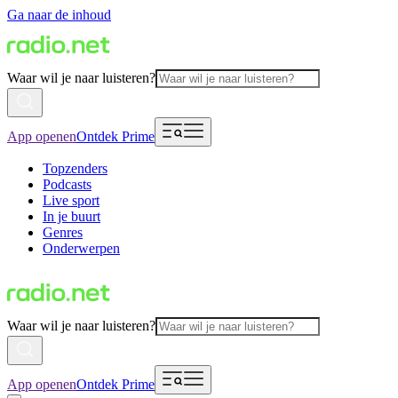
Ga naar de inhoud
Waar wil je naar luisteren?
App openen
Ontdek Prime
Topzenders
Podcasts
Live sport
In je buurt
Genres
Onderwerpen
Waar wil je naar luisteren?
App openen
Ontdek Prime