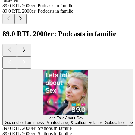
luisteren.
89.0 RTL 2000er: Podcasts in familie
89.0 RTL 2000er: Podcasts in familie
89.0 RTL 2000er: Podcasts in familie
Let's Talk About Sex
Gezondheid en fitness, Maatschappij & cultuur, Relaties, Seksualiteit
Ge
89.0 RTL 2000er: Stations in familie
89.0 RTL 2000er: Stations in familie