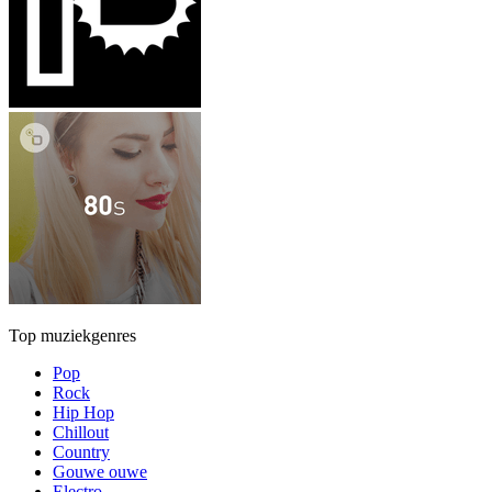
Top muziekgenres
Pop
Rock
Hip Hop
Chillout
Country
Gouwe ouwe
Electro