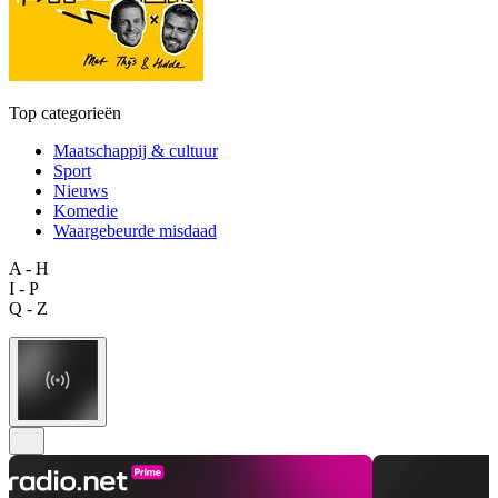
Top categorieën
Maatschappij & cultuur
Sport
Nieuws
Komedie
Waargebeurde misdaad
A - H
I - P
Q - Z