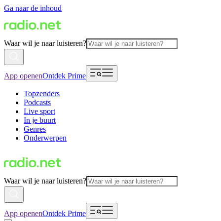
Ga naar de inhoud
Waar wil je naar luisteren?
App openen
Ontdek Prime
Topzenders
Podcasts
Live sport
In je buurt
Genres
Onderwerpen
Waar wil je naar luisteren?
App openen
Ontdek Prime