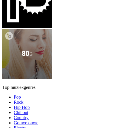
Top muziekgenres
Pop
Rock
Hip Hop
Chillout
Country
Gouwe ouwe
Electro